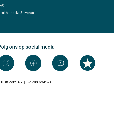
AQ
ealth checks & events
Volg ons op social media