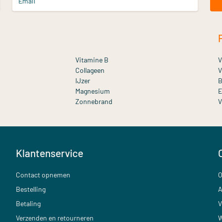
Email
Vitamine B
V
Collageen
V
IJzer
B
Magnesium
E
Zonnebrand
V
Klantenservice
Contact opnemen
O
Bestelling
A
Betaling
V
Verzenden en retourneren
W