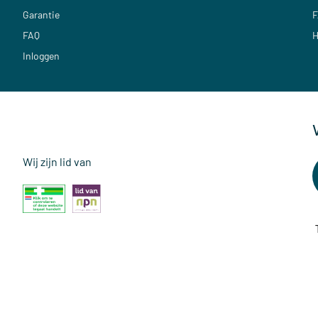
Garantie
F
FAQ
H
Inloggen
Wij zijn lid van