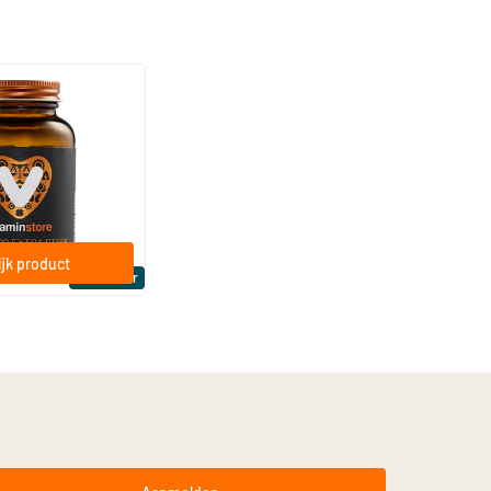
(158)
a Sterk 75 mcg
ftgels
jk product
Bestseller