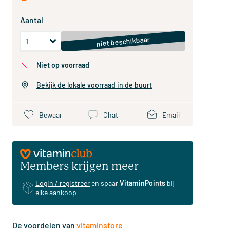
Aantal
niet beschikbaar
niet op voorraad
Bekijk de lokale voorraad in de buurt
Bewaar
Chat
Email
Members krijgen meer
Login / registreer
en spaar
VitaminPoints
bij
elke aankoop
De voordelen van
vitaminstore