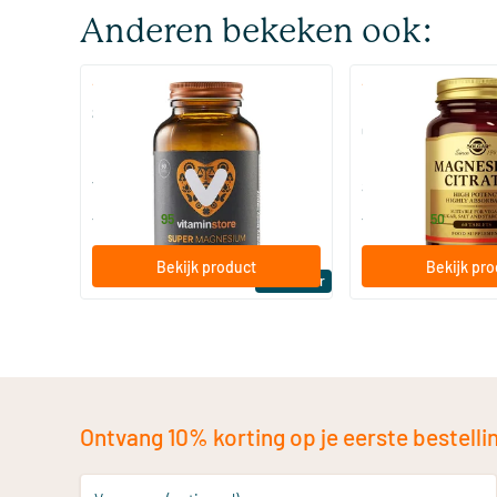
Anderen bekeken ook:
(510)
(287
Super Magnesium
Magnesium Citrate
Citraat)
60/​120 tabletten
60/​120 tabletten
Vitaminstore
Solgar Vitamins
19
.
16
.
vanaf
vanaf
95
50
Bekijk product
Bekijk pr
Bestseller
Ontvang 10% korting op je eerste bestelling