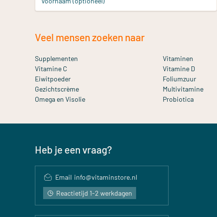
Voornaam (optioneel)
Veel mensen zoeken naar
Supplementen
Vitaminen
Vitamine C
Vitamine D
Eiwitpoeder
Foliumzuur
Gezichtscrème
Multivitamine
Omega en Visolie
Probiotica
Heb je een vraag?
Email
info@vitaminstore.nl
Reactietijd 1-2 werkdagen