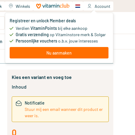
k
Winkels
Account
Jouw winkelwagen
Registreer en unlock Member deals
Je hebt nog geen producten
Verdien
VitaminPoints
bij elke aankoop
Gratis verzending
op Vitaminstore merk & Solgar
Persoonlijke vouchers
o.b.v. jouw interesses
en
Aanbiedingen
Member
deals
Advies
Nu aanmaken
Kies een variant en voeg toe
Inhoud
Notificatie
Stuur mij een email wanneer dit product er
weer is.
0