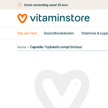
Gratis verzending vanaf 25 euro
Ga naar de hoofdinhoud
Doe een test
Gezondheidsdoelen
Vitamines & sup
Home
>
Capsella / hydrastis compl tinctuur