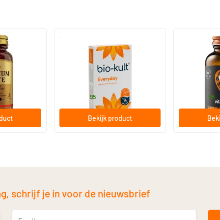
)
(136)
 (Magnesium
Bio-Kult Probiotica
Super D3 Extr
vitamine D
30/​60/​120 capsules
60/​120 so
Bio-Kult
Vitaminstore
13
.
17
.
vanaf
vanaf
95
95
oduct
Bekijk product
Beki
, schrijf je in voor de nieuwsbrief