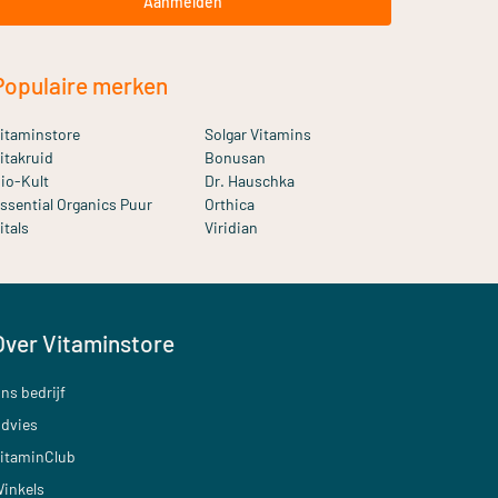
Aanmelden
Populaire merken
itaminstore
Solgar Vitamins
itakruid
Bonusan
io-Kult
Dr. Hauschka
ssential Organics Puur
Orthica
itals
Viridian
Over Vitaminstore
ns bedrijf
dvies
itaminClub
inkels