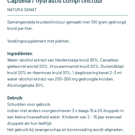
Capsella / hydrastis compl tinctuur
NATURA SANAT
Samengestelde kruidentinctuur gemaakt met 100 gram gedroogd
kruid per liter.
Voedingssupplement met planten.
Ingrediënten
:
Water-alcohol extract van Herderstasje kruid 30%, Canadese
geelwortel wortel 20%, Vrouwenmantel kruid 20%, Duizendblad
kruid 20% en Heermoes kruid 10%. 1 dagdosering bevat 2-3 ml
water-alcohol extract van 200-300 mg gedroogde kruiden.
Alcoholgehalte 30%.
Gebruik
:
Schudden voor gebruik.
Indien niet anders voorgeschreven 3 x daags 15 à 20 druppels in
een kleine hoeveelheid water. Kinderen van 2 - 15 jaar evenveel
druppels als hun leeftijd.
Het gebruik bij zwangerschap en borstvoeding wordt afgeraden.