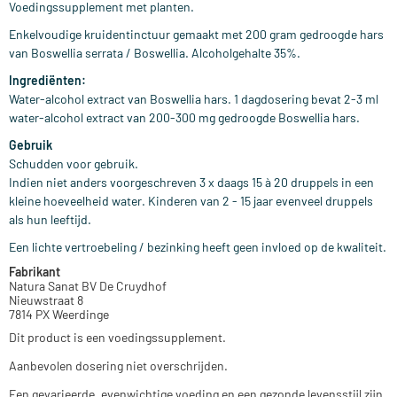
Voedingssupplement met planten.
Enkelvoudige kruidentinctuur gemaakt met 200 gram gedroogde hars
van Boswellia serrata / Boswellia. Alcoholgehalte 35%.
Ingrediënten:
Water-alcohol extract van Boswellia hars. 1 dagdosering bevat 2-3 ml
water-alcohol extract van 200-300 mg gedroogde Boswellia hars.
Gebruik
Schudden voor gebruik.
Indien niet anders voorgeschreven 3 x daags 15 à 20 druppels in een
kleine hoeveelheid water. Kinderen van 2 - 15 jaar evenveel druppels
als hun leeftijd.
Een lichte vertroebeling / bezinking heeft geen invloed op de kwaliteit.
Fabrikant
Natura Sanat BV De Cruydhof
Nieuwstraat 8
7814 PX Weerdinge
Dit product is een voedingssupplement.
Aanbevolen dosering niet overschrijden.
Een gevarieerde, evenwichtige voeding en een gezonde levensstijl zijn