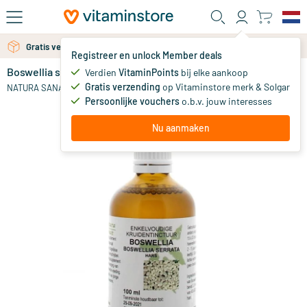
Ga naar de hoofdinhoud
Gratis verzending vanaf 25 euro
Gratis persoonlijk advies via chat of email
Registreer en unlock Member deals
Boswellia serrata / boswellia tinctuur
Verdien
VitaminPoints
bij elke aankoop
0
Gratis verzending
op Vitaminstore merk & Solgar
NATURA SANAT
Persoonlijke vouchers
o.b.v. jouw interesses
Nu aanmaken