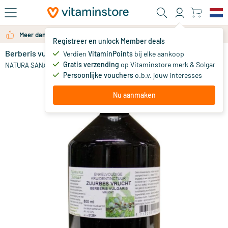
Ga naar de hoofdinhoud
Meer dan 325.000 tevreden klanten per jaar
Registreer en unlock Member deals
Berberis vulgaris / zuurbes vrucht tinctuur
Verdien
VitaminPoints
bij elke aankoop
0
Gratis verzending
op Vitaminstore merk & Solgar
NATURA SANAT
Persoonlijke vouchers
o.b.v. jouw interesses
Nu aanmaken