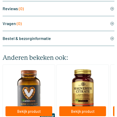
Reviews
(0)
Vragen
(0)
Bestel & bezorginformatie
Anderen bekeken ook:
(510)
(287)
Super Magnesium
Magnesium Citrate
Bi
(Magnesium Citraat)
60/​120 tabletten
60/​120 tabletten
Vitaminstore
Solgar Vitamins
Bi
19
.
16
.
vanaf
vanaf
v
95
50
Bekijk product
Bekijk product
Bestseller