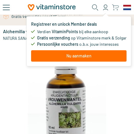
Ga naar de hoofdinhoud
Gratis verzending vanaf 25 euro
Gratis persoonlijk advies via chat of email
Registreer en unlock Member deals
Alchemilla vulgaris / vrouwenmantel tinctuur
Verdien
VitaminPoints
bij elke aankoop
0
Gratis verzending
op Vitaminstore merk & Solgar
NATURA SANAT
Persoonlijke vouchers
o.b.v. jouw interesses
Nu aanmaken