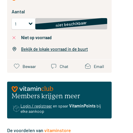
Aantal
niet beschikbaar
niet op voorraad
Bekijk de lokale voorraad in de buurt
Bewaar
Chat
Email
Members krijgen meer
Login / registreer
en spaar
VitaminPoints
bij
elke aankoop
De voordelen van
vitaminstore