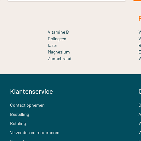
Vitamine B
V
Collageen
V
IJzer
B
Magnesium
E
Zonnebrand
V
Klantenservice
Contact opnemen
O
Bestelling
A
Betaling
V
Verzenden en retourneren
W