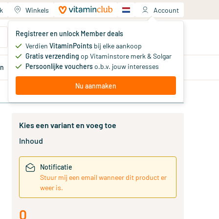
k
Winkels
Account
Jouw winkelwagen
Registreer en unlock Member deals
Je hebt nog geen producten
Verdien
VitaminPoints
bij elke aankoop
Gratis verzending
op Vitaminstore merk & Solgar
Persoonlijke vouchers
o.b.v. jouw interesses
en
Aanbiedingen
Member
deals
Advies
Nu aanmaken
Kies een variant en voeg toe
Inhoud
Notificatie
Stuur mij een email wanneer dit product er
weer is.
0