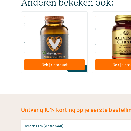
Anderen bekeken ook:
(510)
(287
Super Magnesium
Magnesium Citrate
Citraat)
60/​120 tabletten
60/​120 tabletten
Vitaminstore
Solgar Vitamins
19
.
16
.
vanaf
vanaf
95
50
Bekijk product
Bekijk pr
Bestseller
Ontvang 10% korting op je eerste bestelling
Voornaam (optioneel)