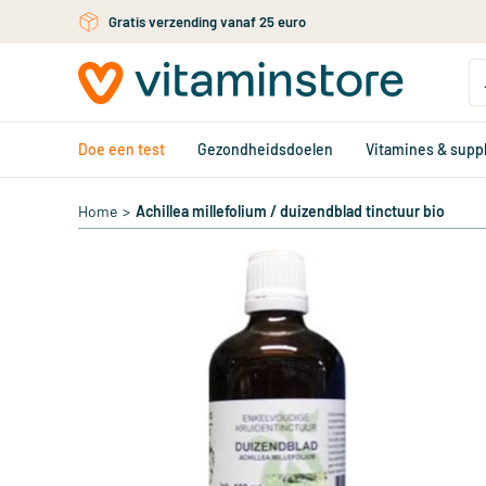
Ga naar de hoofdinhoud
Gratis verzending vanaf 25 euro
Doe een test
Gezondheidsdoelen
Vitamines & sup
Home
>
Achillea millefolium / duizendblad tinctuur bio