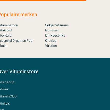
Populaire merken
itaminstore
Solgar Vitamins
itakruid
Bonusan
io-Kult
Dr. Hauschka
ssential Organics Puur
Orthica
itals
Viridian
Over Vitaminstore
ns bedrijf
dvies
itaminClub
inkels