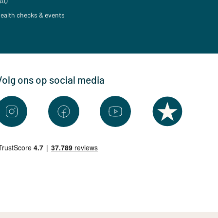
AQ
ealth checks & events
Volg ons op social media