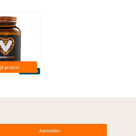
(158)
a Sterk 75 mcg
ftgels
jk product
Bestseller
Aanmelden