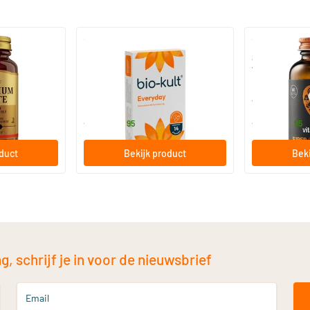
)
(136)
 (Magnesium
Bio-Kult Probiotica
Super D3 Extr
vitamine D
30/​60/​120 capsules
60/​120 so
Bio-Kult
Vitaminstore
13
.
17
.
vanaf
vanaf
95
95
oduct
Bekijk product
Beki
, schrijf je in voor de nieuwsbrief
Email