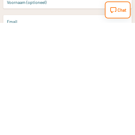
Voornaam (optioneel)
Chat
Email
Aanmelden
Heb je een vraag?
Email
info@vitaminstore.nl
Chat
Reactietijd 1-2 werkdagen
9-17u (indien onl
Klantenservice