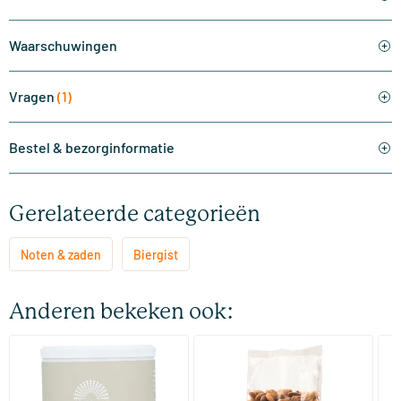
Waarschuwingen
Vragen
(1)
Bestel & bezorginformatie
Gerelateerde categorieën
Noten & zaden
Biergist
Anderen bekeken ook:
(10)
Bio Cacao Poeder
RAW Amandelen bruin
Ca
zo