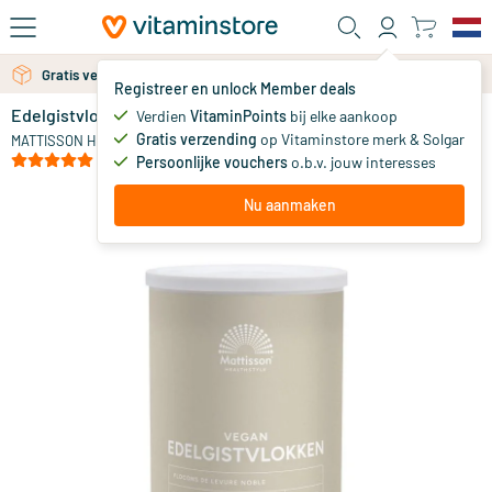
Ga naar de hoofdinhoud
Gratis persoonlijk advies via chat of email
Gratis verzending vanaf 25 euro
Registreer en unlock Member deals
Edelgistvlokken
op voorraad
Verdien
VitaminPoints
bij elke aankoop
Gratis verzending
op Vitaminstore merk & Solgar
8
.
MATTISSON HEALTHSTYLE
95
(1)
Persoonlijke vouchers
o.b.v. jouw interesses
Nu aanmaken