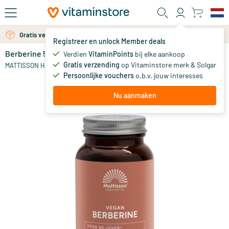
Ga naar de hoofdinhoud
Gratis persoonlijk advies via chat of email
Gratis verzending vanaf 25 euro
Registreer en unlock Member deals
Berberine 500mg Rebersa
op voorraad
Verdien
VitaminPoints
bij elke aankoop
Gratis verzending
op Vitaminstore merk & Solgar
31
.
MATTISSON HEALTHSTYLE
95
Persoonlijke vouchers
o.b.v. jouw interesses
Nu aanmaken