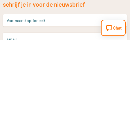
schrijf je in voor de nieuwsbrief
Voornaam (optioneel)
Chat
Email
Aanmelden
Heb je een vraag?
Email
info@vitaminstore.nl
Chat
Reactietijd 1-2 werkdagen
9-17u (indien onl