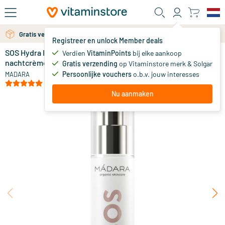
Ga naar de hoofdinhoud
Gratis verzending vanaf 25 euro
Registreer en unlock Member deals
SOS Hydra Recharge Cream (dag- en
op voorraad
Verdien
VitaminPoints
bij elke aankoop
nachtcrème)
Gratis verzending
op Vitaminstore merk & Solgar
39
.
95
Persoonlijke vouchers
o.b.v. jouw interesses
MADARA
(25)
Nu aanmaken