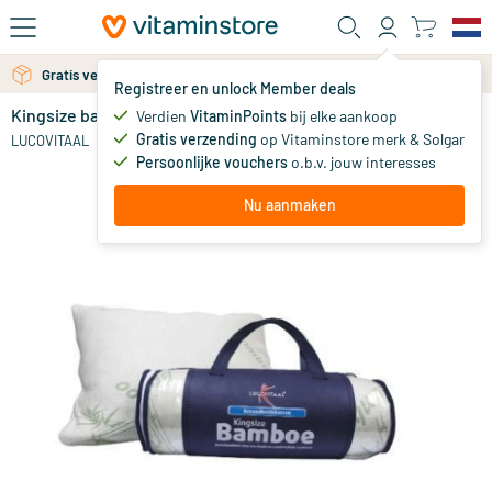
Ga naar de hoofdinhoud
Gratis verzending vanaf 25 euro
Registreer en unlock Member deals
Kingsize bamboe kussen
op voorraad
Verdien
VitaminPoints
bij elke aankoop
Gratis verzending
op Vitaminstore merk & Solgar
39
.
LUCOVITAAL
99
Persoonlijke vouchers
o.b.v. jouw interesses
Nu aanmaken