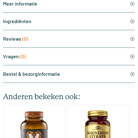
Meer informatie
Ingrediënten
Reviews
(0)
Vragen
(0)
Bestel & bezorginformatie
Anderen bekeken ook:
(510)
(287)
Super Magnesium
Magnesium Citrate
Bi
(Magnesium Citraat)
60/​120 tabletten
60/​120 tabletten
Vitaminstore
Solgar Vitamins
Bi