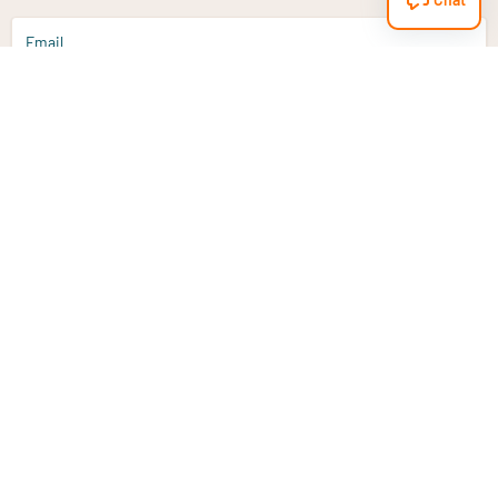
Email
Aanmelden
Heb je een vraag?
Email
info@vitaminstore.nl
Chat
Reactietijd 1-2 werkdagen
9-17u (indien onl
Klantenservice