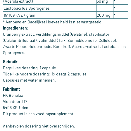
(Acerola extract)
30 mg
*
Lactobacillus Sporogenes
*
15*109 KVE / gram
200 mg
*
* Aanbevolen Dagelijkse Hoeveelheid is niet vastgesteld
Ingredienten
:
Cranberry extract, verdikkingsmiddel (Gelatine), stabilisator
(Calciumtrifosfaat), vulmiddel (Talk, Zonnebloemolie, Cellulose),
Zwarte Peper, Guldenroede, Beredruif, Acerola-extract, Lactobacillus
Sporogenes.
Gebruik
:
Dagelijkse dosering: 1 capsule
Tijdelijke hogere dosering: 1x daags 2 capsules
Capsules met water innemen.
Fabrikant
PK Benelux
Vluchtoord 17
​5406 XP Uden
Dit product is een voedingssupplement.
Aanbevolen dosering niet overschrijden.