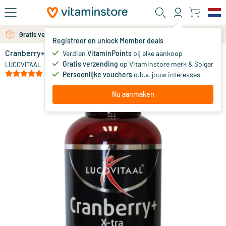
Ga naar de hoofdinhoud
Gratis verzending vanaf 25 euro
Gratis persoonlijk advies via chat of email
Registreer en unlock Member deals
Cranberry+ xtra forte
op voorraad
Verdien
VitaminPoints
bij elke aankoop
Gratis verzending
op Vitaminstore merk & Solgar
79
.
LUCOVITAAL
99
(1)
Persoonlijke vouchers
o.b.v. jouw interesses
Nu aanmaken