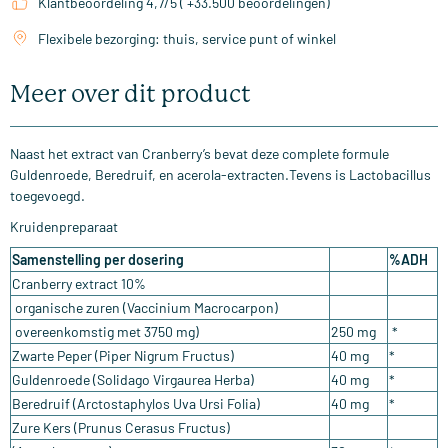
Klantbeoordeling 4,7/5 ( +33.500 beoordelingen)
Flexibele bezorging: thuis, service punt of winkel
Meer over dit product
Naast het extract van Cranberry’s bevat deze complete formule
Guldenroede, Beredruif, en acerola-extracten.Tevens is Lactobacillus
toegevoegd.
Kruidenpreparaat
Samenstelling per dosering
%ADH
Cranberry extract 10%
organische zuren (Vaccinium Macrocarpon)
overeenkomstig met 3750 mg)
250 mg
*
Zwarte Peper (Piper Nigrum Fructus)
40 mg
*
Guldenroede (Solidago Virgaurea Herba)
40 mg
*
Beredruif (Arctostaphylos Uva Ursi Folia)
40 mg
*
Zure Kers (Prunus Cerasus Fructus)