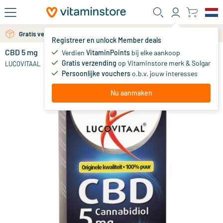
Ga naar de hoofdinhoud
Gratis persoonlijk advies via chat of email
Gratis verzending vanaf 25 euro
Registreer en unlock Member deals
CBD 5 mg
op voorraad
Verdien
VitaminPoints
bij elke aankoop
Gratis verzending
op Vitaminstore merk & Solgar
20
.
LUCOVITAAL
99
Persoonlijke vouchers
o.b.v. jouw interesses
Nu aanmaken