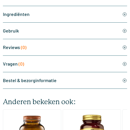
Ingrediënten
Gebruik
Reviews
(0)
Vragen
(0)
Bestel & bezorginformatie
Anderen bekeken ook:
(510)
(287)
Super Magnesium
Magnesium Citrate
Bi
(Magnesium Citraat)