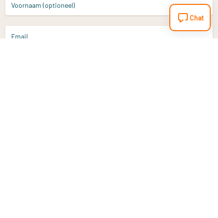
Voornaam (optioneel)
Chat
Email
Aanmelden
Heb je een vraag?
Email
info@vitaminstore.nl
Chat
Reactietijd 1-2 werkdagen
9-17u (indien onl
Klantenservice