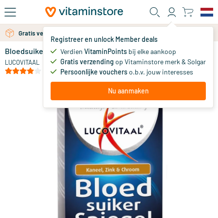
Ga naar de hoofdinhoud
Gratis verzending vanaf 25 euro
Registreer en unlock Member deals
Bloedsuikerspiegel
op voorraad
Verdien
VitaminPoints
bij elke aankoop
Gratis verzending
op Vitaminstore merk & Solgar
12
.
LUCOVITAAL
99
(1)
Persoonlijke vouchers
o.b.v. jouw interesses
Nu aanmaken