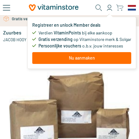
Ga naar de hoofdinhoud
Gratis verzending vanaf 25 euro
Gratis persoonlijk advies via chat of email
Registreer en unlock Member deals
Zuurbes
Verdien
VitaminPoints
bij elke aankoop
0
Gratis verzending
op Vitaminstore merk & Solgar
JACOB HOOY
Persoonlijke vouchers
o.b.v. jouw interesses
Nu aanmaken