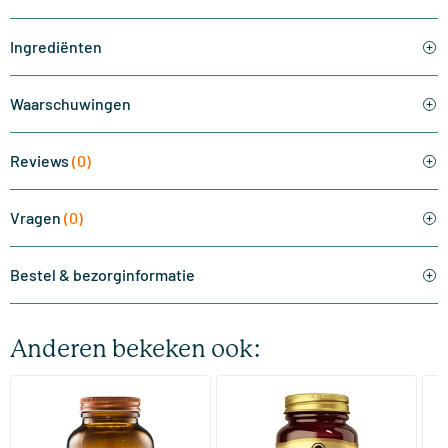
Ingrediënten
Waarschuwingen
Reviews
(0)
Vragen
(0)
Bestel & bezorginformatie
Anderen bekeken ook:
(510)
(287)
Super Magnesium
Magnesium Citrate
Bi
(Magnesium Citraat)