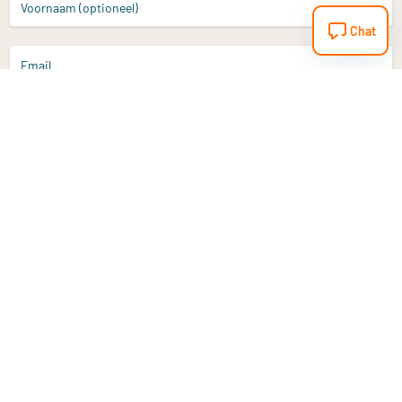
Voornaam (optioneel)
Chat
Email
Aanmelden
Heb je een vraag?
Email
info@vitaminstore.nl
Chat
Reactietijd 1-2 werkdagen
9-17u (indien onl
Klantenservice