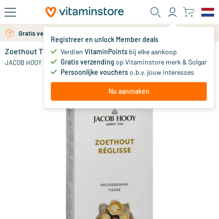
Ga naar de hoofdinhoud
Gratis verzending vanaf 25 euro
Gratis persoonlijk advies via chat of email
Registreer en unlock Member deals
Zoethout Thee
op voorraad
Verdien
VitaminPoints
bij elke aankoop
Gratis verzending
op Vitaminstore merk & Solgar
3
.
JACOB HOOY
19
Persoonlijke vouchers
o.b.v. jouw interesses
Nu aanmaken