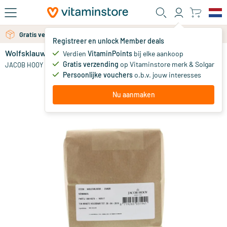
Ga naar de hoofdinhoud
Gratis persoonlijk advies via chat of email
Gratis verzending vanaf 25 euro
Registreer en unlock Member deals
Wolfsklauw
op voorraad
Verdien
VitaminPoints
bij elke aankoop
Gratis verzending
op Vitaminstore merk & Solgar
10
.
JACOB HOOY
40
vanaf
Persoonlijke vouchers
o.b.v. jouw interesses
Nu aanmaken