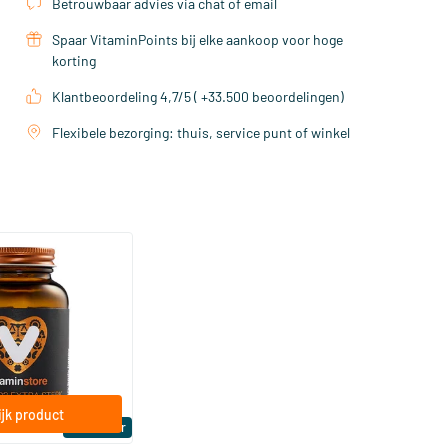
Betrouwbaar advies via chat of email
Spaar VitaminPoints bij elke aankoop voor hoge
korting
Klantbeoordeling 4,7/5 ( +33.500 beoordelingen)
Flexibele bezorging: thuis, service punt of winkel
(158)
a Sterk 75 mcg
ftgels
jk product
Bestseller