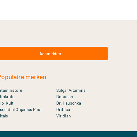
Aanmelden
Populaire merken
itaminstore
Solgar Vitamins
itakruid
Bonusan
io-Kult
Dr. Hauschka
ssential Organics Puur
Orthica
itals
Viridian