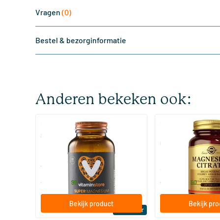
Vragen
(0)
Bestel & bezorginformatie
Anderen bekeken ook:
(510)
(287
Super Magnesium
Magnesium Citrate
Citraat)
60/​120 tabletten
60/​120 tabletten
Vitaminstore
Solgar Vitamins
19
.
16
.
vanaf
vanaf
95
50
Bekijk product
Bekijk pr
Bestseller