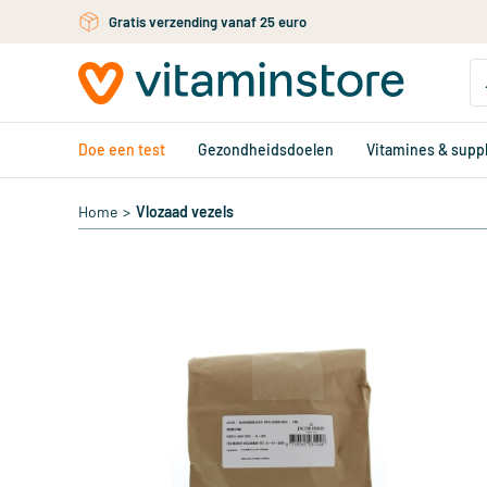
Ga naar de hoofdinhoud
Gratis verzending vanaf 25 euro
Doe een test
Gezondheidsdoelen
Vitamines & sup
Home
>
Vlozaad vezels