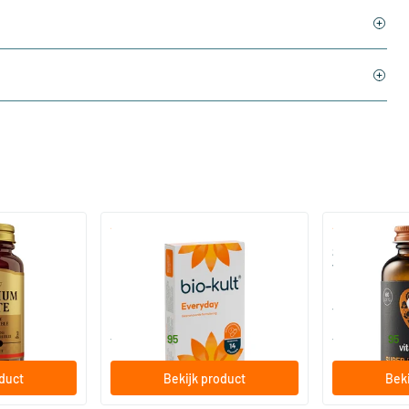
)
(136)
 (Magnesium
Bio-Kult Probiotica
Super D3 Extr
vitamine D
30/​60/​120 capsules
60/​120 so
Bio-Kult
Vitaminstore
13
.
17
.
vanaf
vanaf
95
95
oduct
Bekijk product
Beki