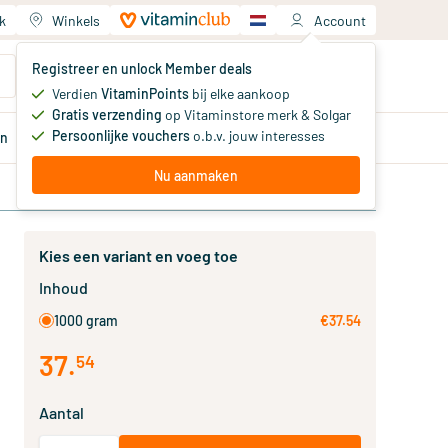
k
Winkels
Account
Jouw winkelwagen
Registreer en unlock Member deals
Je hebt nog geen producten
Verdien
VitaminPoints
bij elke aankoop
Gratis verzending
op Vitaminstore merk & Solgar
Persoonlijke vouchers
o.b.v. jouw interesses
en
Aanbiedingen
Member
deals
Advies
Nu aanmaken
Kies een variant en voeg toe
Inhoud
1000 gram
€37.54
37
.
54
Aantal