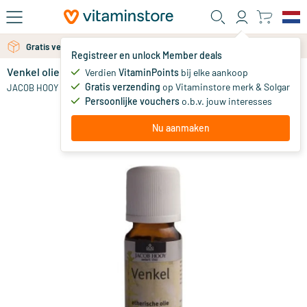
Ga naar de hoofdinhoud
Gratis verzending vanaf 25 euro
Gratis persoonlijk advies via chat of email
Registreer en unlock Member deals
Venkel olie
Verdien
VitaminPoints
bij elke aankoop
0
Gratis verzending
op Vitaminstore merk & Solgar
JACOB HOOY
Persoonlijke vouchers
o.b.v. jouw interesses
Nu aanmaken