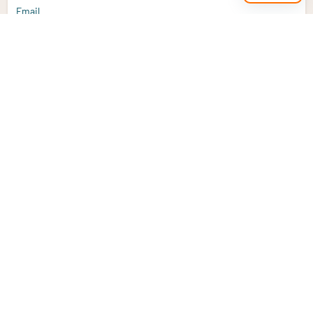
Email
Aanmelden
Heb je een vraag?
Email
info@vitaminstore.nl
Chat
Reactietijd 1-2 werkdagen
9-17u (indien onl
Klantenservice
Contact opnemen