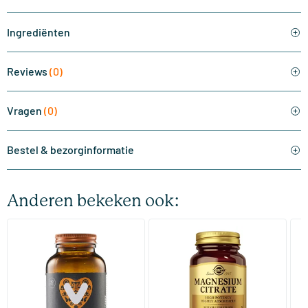
Ingrediënten
Reviews
(0)
Vragen
(0)
Bestel & bezorginformatie
Anderen bekeken ook:
(510)
(287)
Super Magnesium
Magnesium Citrate
Bi
(Magnesium Citraat)
60/​120 tabletten
60/​120 tabletten
Vitaminstore
Solgar Vitamins
Bi