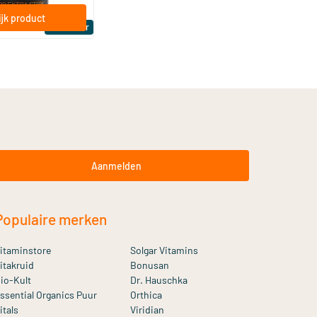
jk product
Bestseller
Aanmelden
Populaire merken
itaminstore
Solgar Vitamins
itakruid
Bonusan
io-Kult
Dr. Hauschka
ssential Organics Puur
Orthica
itals
Viridian