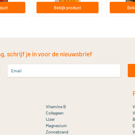
oduct
Bekijk product
Beki
, schrijf je in voor de nieuwsbrief
Email
Vitamine B
V
Collageen
V
IJzer
B
Magnesium
E
Zonnebrand
V