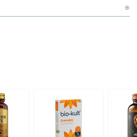
)
(136)
 (Magnesium
Bio-Kult Probiotica
Super D3 Extr
vitamine D
30/​60/​120 capsules
60/​120 so
Bio-Kult
Vitaminstore
13
.
17
.
vanaf
vanaf
95
95