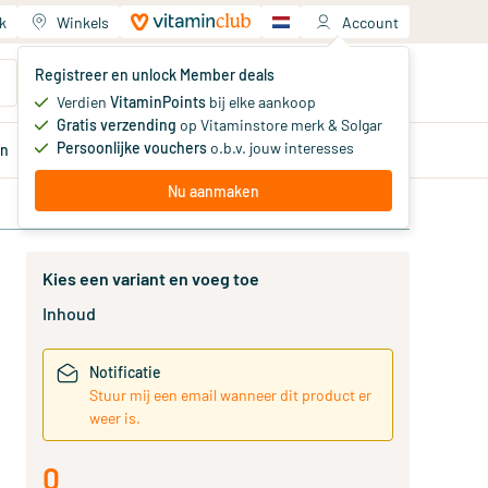
k
Winkels
Account
Jouw winkelwagen
Registreer en unlock Member deals
Je hebt nog geen producten
Verdien
VitaminPoints
bij elke aankoop
Gratis verzending
op Vitaminstore merk & Solgar
Persoonlijke vouchers
o.b.v. jouw interesses
en
Aanbiedingen
Member
deals
Advies
Nu aanmaken
Kies een variant en voeg toe
Inhoud
Notificatie
Stuur mij een email wanneer dit product er
weer is.
0