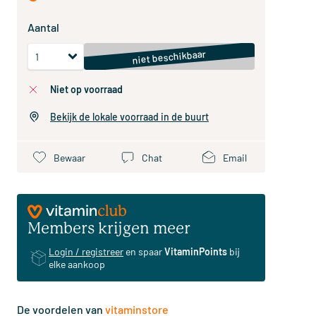
Aantal
niet beschikbaar
niet op voorraad
Bekijk de lokale voorraad in de buurt
Bewaar
Chat
Email
Members krijgen meer
Login / registreer
en spaar
VitaminPoints
bij
elke aankoop
De voordelen van
vitaminstore