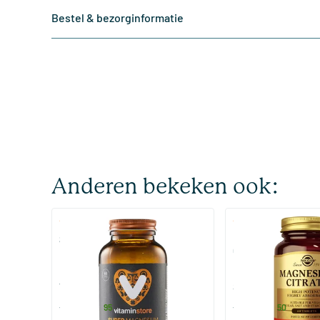
Bestel & bezorginformatie
Anderen bekeken ook:
(510)
(287
Super Magnesium
Magnesium Citrate
Citraat)
60/​120 tabletten
60/​120 tabletten
Vitaminstore
Solgar Vitamins
19
.
16
.
vanaf
vanaf
95
50