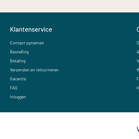
Klantenservice
Contact opnemen
O
Bestelling
A
Betaling
V
Verzenden en retourneren
W
Garantie
F
FAQ
H
Inloggen