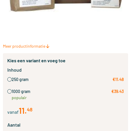
Meer productinformatie
Kies een variant en voeg toe
Inhoud
250 gram
€11.48
1000 gram
€39.43
populair
11
.
48
vanaf
Aantal