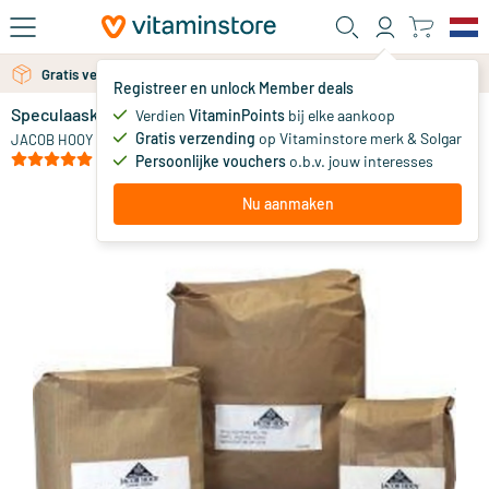
Ga naar de hoofdinhoud
Gratis verzending vanaf 25 euro
Gratis persoonlijk advies via chat of email
Registreer en unlock Member deals
Speculaaskruiden
op voorraad
Verdien
VitaminPoints
bij elke aankoop
Gratis verzending
op Vitaminstore merk & Solgar
11
.
JACOB HOOY
48
vanaf
(3)
Persoonlijke vouchers
o.b.v. jouw interesses
Nu aanmaken