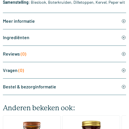
Samenstelling
: Bieslook, Boterkruiden, Dilletoppen, Kervel, Peper wit
Meer informatie
Ingrediënten
Reviews
(0)
Vragen
(0)
Bestel & bezorginformatie
Anderen bekeken ook:
(510)
(287)
Super Magnesium
Magnesium Citrate
Bi