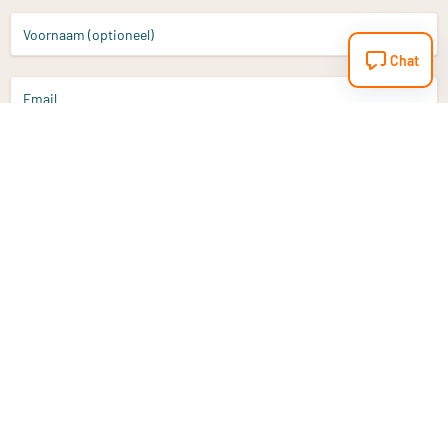
Voornaam (optioneel)
Chat
Email
Aanmelden
Heb je een vraag?
Email
info@vitaminstore.nl
Chat
Reactietijd 1-2 werkdagen
9-17u (indien onl