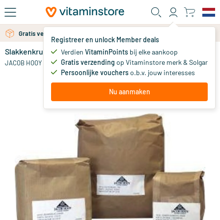
Ga naar de hoofdinhoud
Gratis verzending vanaf 25 euro
Gratis persoonlijk advies via chat of email
Registreer en unlock Member deals
Slakkenkruiden / escargo
Verdien
VitaminPoints
bij elke aankoop
0
Gratis verzending
op Vitaminstore merk & Solgar
JACOB HOOY
Persoonlijke vouchers
o.b.v. jouw interesses
Nu aanmaken