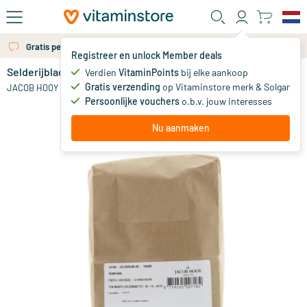
Ga naar de hoofdinhoud
Gratis persoonlijk advies via chat of email
Registreer en unlock Member deals
Selderijblad
Verdien
VitaminPoints
bij elke aankoop
14
.
75
Gratis verzending
op Vitaminstore merk & Solgar
JACOB HOOY
Persoonlijke vouchers
o.b.v. jouw interesses
Nu aanmaken