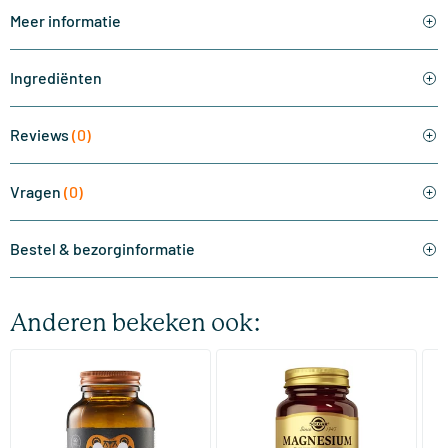
Meer informatie
Ingrediënten
Reviews
(0)
Vragen
(0)
Bestel & bezorginformatie
Anderen bekeken ook:
(510)
(288)
Super Magnesium
Magnesium Citrate
Bi
(Magnesium Citraat)
60/​120 tabletten
60/​120 tabletten