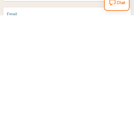
Chat
Email
Aanmelden
Heb je een vraag?
Email
info@vitaminstore.nl
Chat
Reactietijd 1-2 werkdagen
9-17u (indien onl
Klantenservice