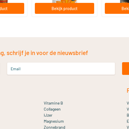
oduct
Bekijk product
Beki
, schrijf je in voor de nieuwsbrief
Email
Vitamine B
V
Collageen
V
IJzer
B
Magnesium
E
Zonnebrand
V