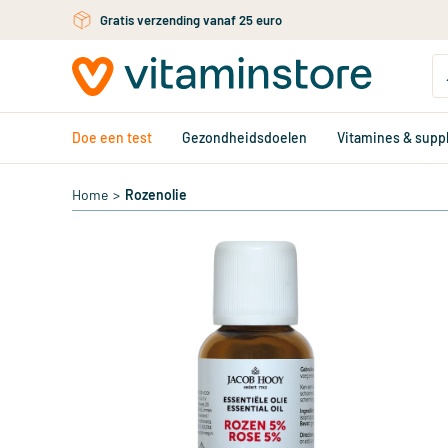
Ga naar de hoofdinhoud
Gratis verzending vanaf 25 euro
Doe een test
Gezondheidsdoelen
Vitamines & sup
Home
>
Rozenolie