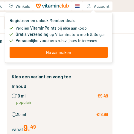
k
Winkels
Account
Jouw winkelwagen
Registreer en unlock Member deals
Je hebt nog geen producten
Verdien
VitaminPoints
bij elke aankoop
Gratis verzending
op Vitaminstore merk & Solgar
Persoonlijke vouchers
o.b.v. jouw interesses
en
Aanbiedingen
Member
deals
Advies
Nu aanmaken
Kies een variant en voeg toe
Inhoud
10 ml
€9.49
populair
30 ml
€18.99
9
.
49
vanaf