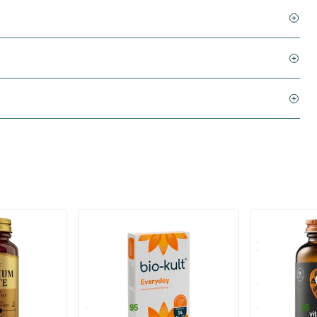
)
(136)
 (Magnesium
Bio-Kult Probiotica
Super D3 Extr
vitamine D
30/​60/​120 capsules
60/​120 so
Bio-Kult
Vitaminstore
13
.
17
.
vanaf
vanaf
95
95