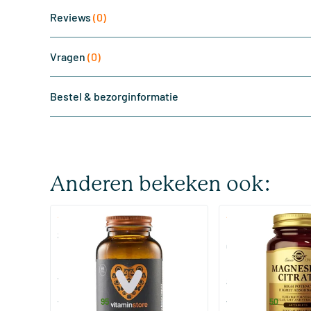
Reviews
(0)
Vragen
(0)
Bestel & bezorginformatie
Anderen bekeken ook:
(510)
(287
Super Magnesium
Magnesium Citrate
Citraat)
60/​120 tabletten
60/​120 tabletten
Vitaminstore
Solgar Vitamins
19
.
16
.
vanaf
vanaf
95
50