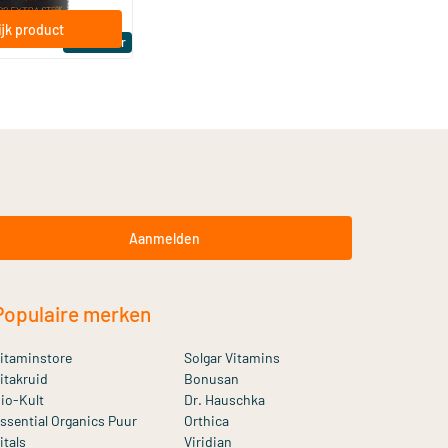
jk product
Bestseller
Aanmelden
Populaire merken
itaminstore
Solgar Vitamins
itakruid
Bonusan
io-Kult
Dr. Hauschka
ssential Organics Puur
Orthica
itals
Viridian