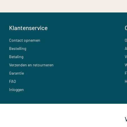
Klantenservice
Contact opnemen
O
Bestelling
A
Betaling
V
Verzenden en retourneren
W
Garantie
F
FAQ
H
Inloggen