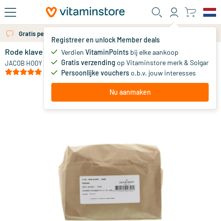
Ga naar de hoofdinhoud
Gratis persoonlijk advies via chat of email
Registreer en unlock Member deals
Rode klaver
op voorraad
Verdien
VitaminPoints
bij elke aankoop
Gratis verzending
op Vitaminstore merk & Solgar
24
.
JACOB HOOY
78
(1)
Persoonlijke vouchers
o.b.v. jouw interesses
Nu aanmaken