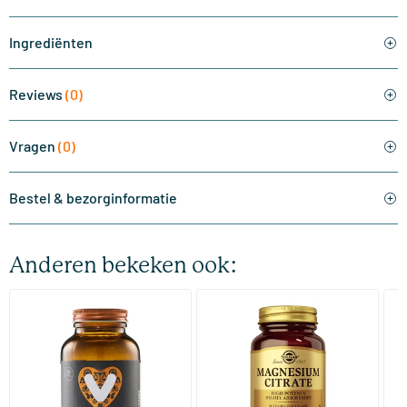
Ingrediënten
Reviews
(0)
Vragen
(0)
Bestel & bezorginformatie
Anderen bekeken ook:
(510)
(287)
Super Magnesium
Magnesium Citrate
Bi
(Magnesium Citraat)
60/​120 tabletten
60/​120 tabletten
Vitaminstore
Solgar Vitamins
Bi