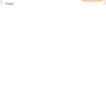
Email
Aanmelden
Heb je een vraag?
Email
info@vitaminstore.nl
Chat
Reactietijd 1-2 werkdagen
9-17u (indien onl
Klantenservice
Contact opnemen