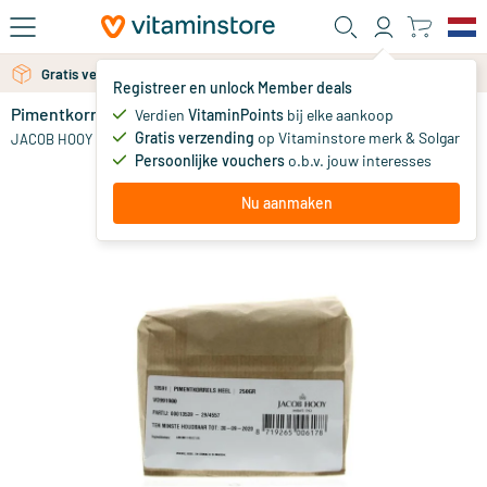
Ga naar de hoofdinhoud
Gratis verzending vanaf 25 euro
Gratis persoonlijk advies via chat of email
Registreer en unlock Member deals
Pimentkorrels
Verdien
VitaminPoints
bij elke aankoop
0
Gratis verzending
op Vitaminstore merk & Solgar
JACOB HOOY
Persoonlijke vouchers
o.b.v. jouw interesses
Nu aanmaken