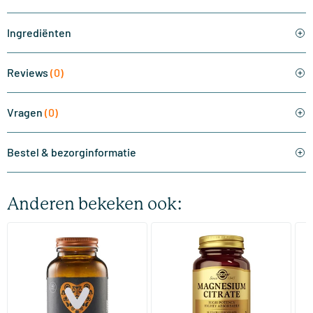
Ingrediënten
Reviews
(0)
Vragen
(0)
Bestel & bezorginformatie
Anderen bekeken ook:
(510)
(287)
Super Magnesium
Magnesium Citrate
Bi
(Magnesium Citraat)
60/​120 tabletten
60/​120 tabletten
Vitaminstore
Solgar Vitamins
Bi