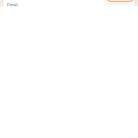
Email
Aanmelden
Heb je een vraag?
Email
info@vitaminstore.nl
Chat
Reactietijd 1-2 werkdagen
9-17u (indien onl
Klantenservice
Contact opnemen