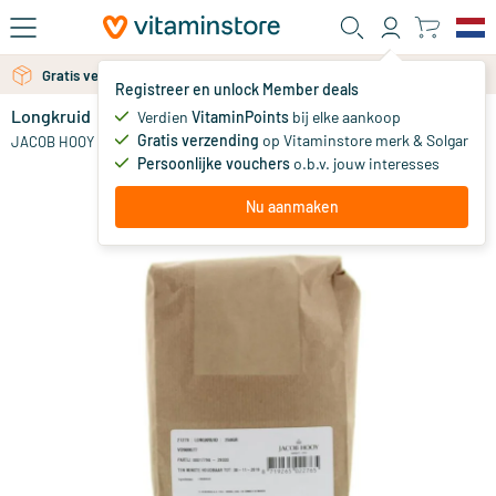
Ga naar de hoofdinhoud
Gratis verzending vanaf 25 euro
Gratis persoonlijk advies via chat of email
Registreer en unlock Member deals
Longkruid
Verdien
VitaminPoints
bij elke aankoop
0
Gratis verzending
op Vitaminstore merk & Solgar
JACOB HOOY
Persoonlijke vouchers
o.b.v. jouw interesses
Nu aanmaken