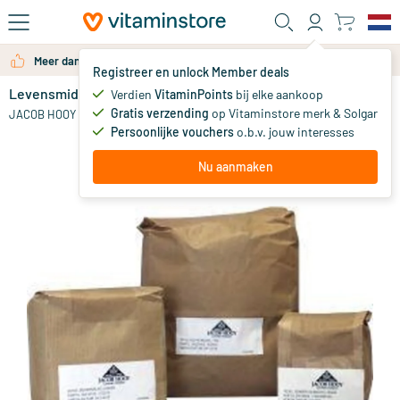
Ga naar de hoofdinhoud
Meer dan 325.000 tevreden klanten per jaar
Registreer en unlock Member deals
Levensmiddelen kleurstof framboos rood
Verdien
VitaminPoints
bij elke aankoop
0
Gratis verzending
op Vitaminstore merk & Solgar
JACOB HOOY
Persoonlijke vouchers
o.b.v. jouw interesses
Nu aanmaken