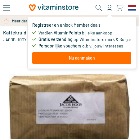
Ga naar de hoofdinhoud
Meer dan 325.000 tevreden klanten per jaar
Registreer en unlock Member deals
Kattekruid
op voorraad
Verdien
VitaminPoints
bij elke aankoop
Gratis verzending
op Vitaminstore merk & Solgar
16
.
JACOB HOOY
00
Persoonlijke vouchers
o.b.v. jouw interesses
Nu aanmaken