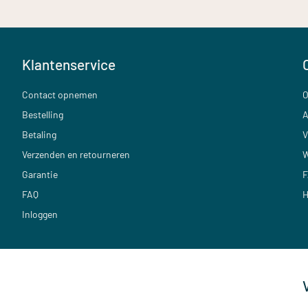
Klantenservice
Contact opnemen
O
Bestelling
A
Betaling
V
Verzenden en retourneren
W
Garantie
F
FAQ
H
Inloggen