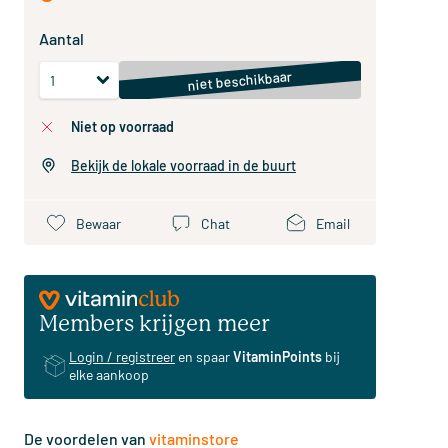
Aantal
niet beschikbaar
niet op voorraad
Bekijk de lokale voorraad in de buurt
Bewaar
Chat
Email
Members krijgen meer
Login / registreer
en spaar
VitaminPoints
bij
elke aankoop
De voordelen van
vitaminstore