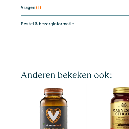
Vragen
(1)
Bestel & bezorginformatie
Anderen bekeken ook:
(510)
(287
Super Magnesium
Magnesium Citrate
Citraat)
60/​120 tabletten
60/​120 tabletten
Vitaminstore
Solgar Vitamins
19
.
16
.
vanaf
vanaf
95
50