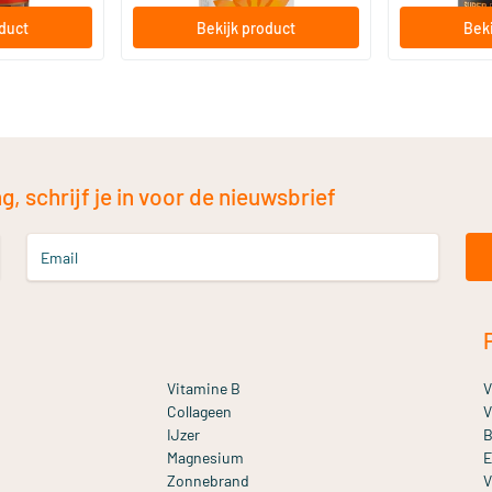
oduct
Bekijk product
Beki
, schrijf je in voor de nieuwsbrief
Email
Vitamine B
V
Collageen
V
IJzer
B
Magnesium
E
Zonnebrand
V