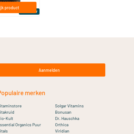
jk product
Bestseller
Aanmelden
Populaire merken
itaminstore
Solgar Vitamins
itakruid
Bonusan
io-Kult
Dr. Hauschka
ssential Organics Puur
Orthica
itals
Viridian