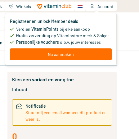
k
Winkels
Account
Jouw winkelwagen
Registreer en unlock Member deals
Je hebt nog geen producten
Verdien
VitaminPoints
bij elke aankoop
Gratis verzending
op Vitaminstore merk & Solgar
Persoonlijke vouchers
o.b.v. jouw interesses
en
Aanbiedingen
Member
deals
Advies
Nu aanmaken
Kies een variant en voeg toe
Inhoud
Notificatie
Stuur mij een email wanneer dit product er
weer is.
0