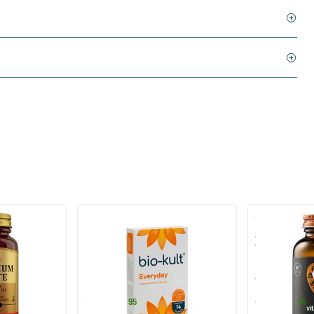
)
(136)
 (Magnesium
Bio-Kult Probiotica
Super D3 Extr
vitamine D
30/​60/​120 capsules
60/​120 so
Bio-Kult
Vitaminstore
13
.
17
.
vanaf
vanaf
95
95