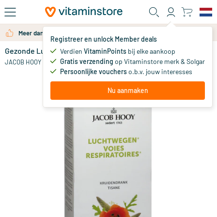
Ga naar de hoofdinhoud
Meer dan 325.000 tevreden klanten per jaar
Registreer en unlock Member deals
Gezonde Luchtwegen Thee
op voorraad
Verdien
VitaminPoints
bij elke aankoop
Gratis verzending
op Vitaminstore merk & Solgar
3
.
JACOB HOOY
99
Persoonlijke vouchers
o.b.v. jouw interesses
Nu aanmaken