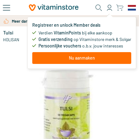
Ga naar de hoofdinhoud
Meer dan 325.000 tevreden klanten per jaar
Registreer en unlock Member deals
Tulsi
op voorraad
Verdien
VitaminPoints
bij elke aankoop
Gratis verzending
op Vitaminstore merk & Solgar
15
.
HOLISAN
22
Persoonlijke vouchers
o.b.v. jouw interesses
Nu aanmaken