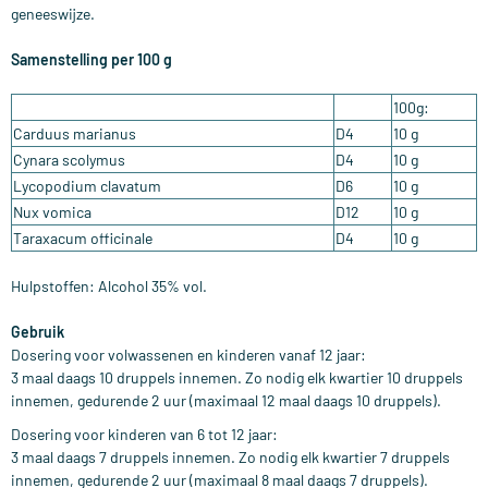
geneeswijze.
Samenstelling per 100 g
100g:
Carduus marianus
D4
10 g
Cynara scolymus
D4
10 g
Lycopodium clavatum
D6
10 g
Nux vomica
D12
10 g
Taraxacum officinale
D4
10 g
Hulpstoffen: Alcohol 35% vol.
Gebruik
Dosering voor volwassenen en kinderen vanaf 12 jaar:
3 maal daags 10 druppels innemen. Zo nodig elk kwartier 10 druppels
innemen, gedurende 2 uur (maximaal 12 maal daags 10 druppels).
Dosering voor kinderen van 6 tot 12 jaar:
3 maal daags 7 druppels innemen. Zo nodig elk kwartier 7 druppels
innemen, gedurende 2 uur (maximaal 8 maal daags 7 druppels).