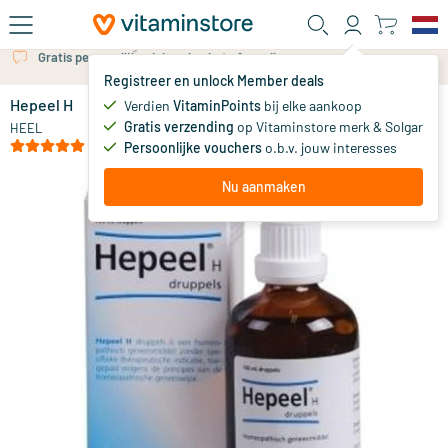
Ga naar de hoofdinhoud
Gratis persoonlijk advies via chat of email
Registreer en unlock Member deals
Hepeel H
Verdien
VitaminPoints
bij elke aankoop
0
Gratis verzending
op Vitaminstore merk & Solgar
HEEL
(1)
Persoonlijke vouchers
o.b.v. jouw interesses
Nu aanmaken