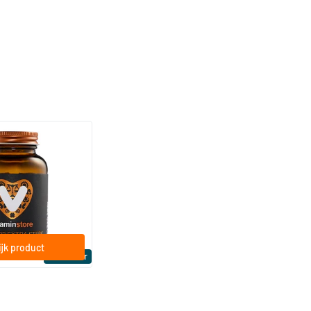
(158)
a Sterk 75 mcg
ftgels
jk product
Bestseller