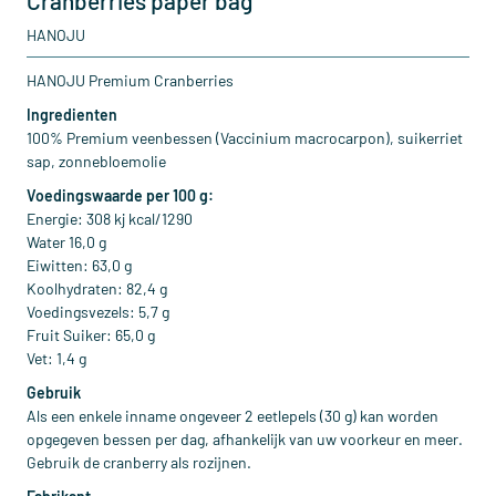
Cranberries paper bag
HANOJU
HANOJU Premium Cranberries
Ingredienten
100% Premium veenbessen (Vaccinium macrocarpon), suikerriet
sap, zonnebloemolie
Voedingswaarde per 100 g:
Energie: 308 kj kcal/1290
Water 16,0 g
Eiwitten: 63,0 g
Koolhydraten: 82,4 g
Voedingsvezels: 5,7 g
Fruit Suiker: 65,0 g
Vet: 1,4 g
Gebruik
Als een enkele inname ongeveer 2 eetlepels (30 g) kan worden
opgegeven bessen per dag, afhankelijk van uw voorkeur en meer.
Gebruik de cranberry als rozijnen.