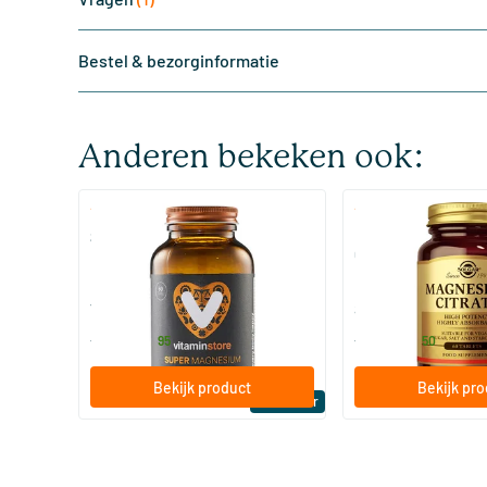
Bestel & bezorginformatie
Anderen bekeken ook:
(510)
(287
Super Magnesium
Magnesium Citrate
Citraat)
60/​120 tabletten
60/​120 tabletten
Vitaminstore
Solgar Vitamins
19
.
16
.
vanaf
vanaf
95
50
Bekijk product
Bekijk pr
Bestseller