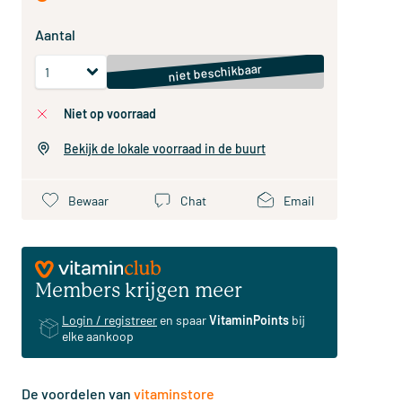
Aantal
niet beschikbaar
niet op voorraad
Bekijk de lokale voorraad in de buurt
Bewaar
Chat
Email
Members krijgen meer
Login / registreer
en spaar
VitaminPoints
bij
elke aankoop
De voordelen van
vitaminstore