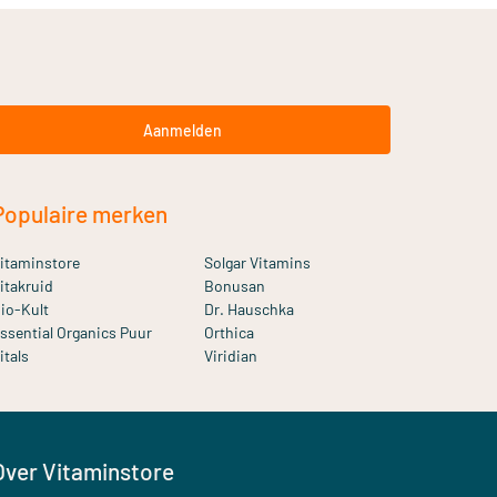
Aanmelden
Populaire merken
itaminstore
Solgar Vitamins
itakruid
Bonusan
io-Kult
Dr. Hauschka
ssential Organics Puur
Orthica
itals
Viridian
Over Vitaminstore