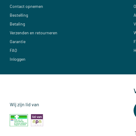
Contact opnemen
O
Bestelling
A
Betaling
V
Verzenden en retourneren
W
Garantie
F
FAQ
H
Inloggen
Wij zijn lid van