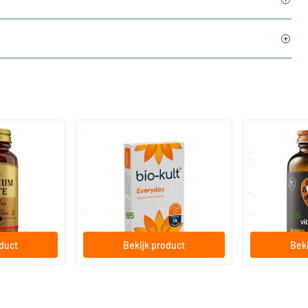
)
(136)
 (Magnesium
Bio-Kult Probiotica
Super D3 Extr
vitamine D
30/​60/​120 capsules
60/​120 so
Bio-Kult
Vitaminstore
13
.
17
.
vanaf
vanaf
95
95
oduct
Bekijk product
Beki