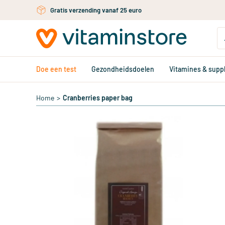
Ga naar de hoofdinhoud
Gratis verzending vanaf 25 euro
Doe een test
Gezondheidsdoelen
Vitamines & sup
Home
>
Cranberries paper bag