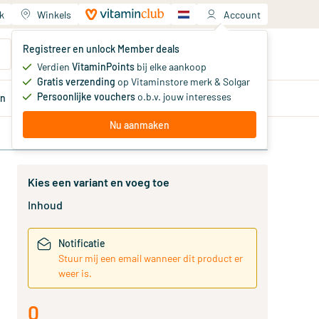
k
Winkels
Account
Jouw winkelwagen
Registreer en unlock Member deals
Je hebt nog geen producten
Verdien
VitaminPoints
bij elke aankoop
Gratis verzending
op Vitaminstore merk & Solgar
Persoonlijke vouchers
o.b.v. jouw interesses
en
Aanbiedingen
Member
deals
Advies
Nu aanmaken
Kies een variant en voeg toe
Inhoud
Notificatie
Stuur mij een email wanneer dit product er
weer is.
0