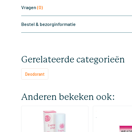
Vragen
(0)
Bestel & bezorginformatie
Gerelateerde categorieën
Deodorant
Anderen bekeken ook:
(4)
Long Lasting Deodorant Rose
Wilde Rozen Deodo
50 ml
100 ml