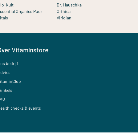
io-Kult
Dr. Hauschka
ssential Organics Puur
Orthica
itals
Viridian
Over Vitaminstore
ns bedrijf
dvies
itaminClub
inkels
AQ
ealth checks & events