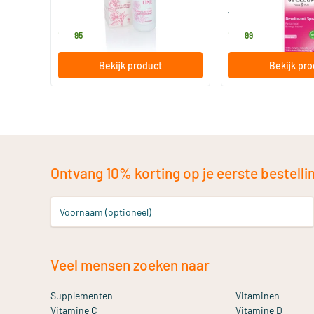
Earth-line
Weleda natuurcosm
12
.
15
.
95
99
Bekijk product
Bekijk pr
Ontvang 10% korting op je eerste bestelling
Voornaam (optioneel)
Veel mensen zoeken naar
Supplementen
Vitaminen
Vitamine C
Vitamine D