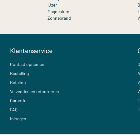
IJzer
B
Magnesium
E
Zonnebrand
V
Klantenservice
Contact opnemen
O
Bestelling
A
Betaling
V
Verzenden en retourneren
W
Garantie
F
FAQ
H
Inloggen