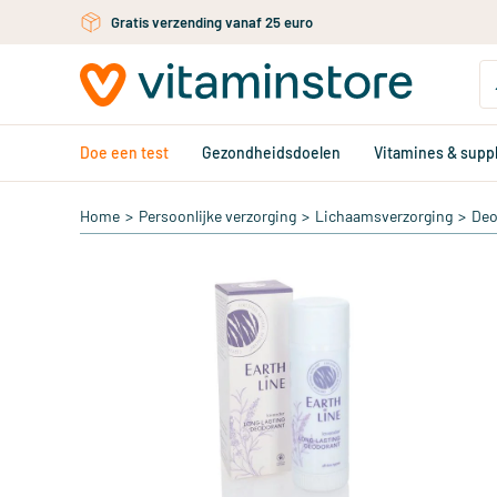
Ga naar de hoofdinhoud
Gratis verzending vanaf 25 euro
Doe een test
Gezondheidsdoelen
Vitamines & sup
Home
>
Persoonlijke verzorging
>
Lichaamsverzorging
>
Deo