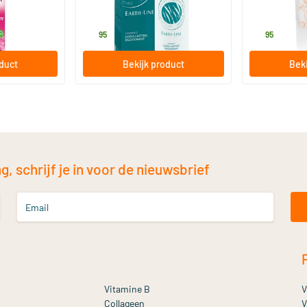
etica
Earth-line
Earth-line
12
.
12
.
95
95
oduct
Bekijk product
Beki
, schrijf je in voor de nieuwsbrief
Email
Vitamine B
V
Collageen
V