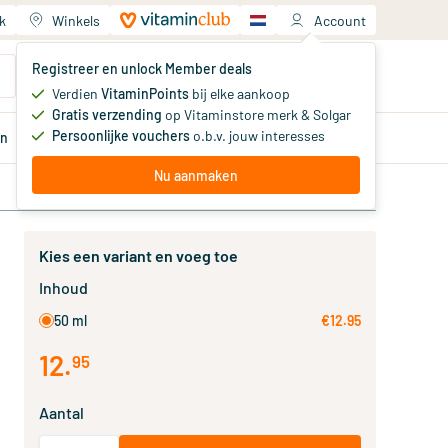
k
Winkels
Account
Jouw winkelwagen
Registreer en unlock Member deals
Je hebt nog geen producten
Verdien
VitaminPoints
bij elke aankoop
Gratis verzending
op Vitaminstore merk & Solgar
Persoonlijke vouchers
o.b.v. jouw interesses
en
Aanbiedingen
Member
deals
Advies
Nu aanmaken
Kies een variant en voeg toe
Inhoud
50 ml
€12.95
12
.
95
Aantal