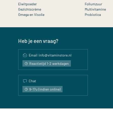
Eiwitpoeder
Foliumzuur
Gezichtscrème
Multivitamine
Omega en Visolie
Probiotica
Heb je een vraag?
Email
info@vitaminstore.nl
Reactietijd 1-2 werkdagen
Chat
9-17u (indien online)