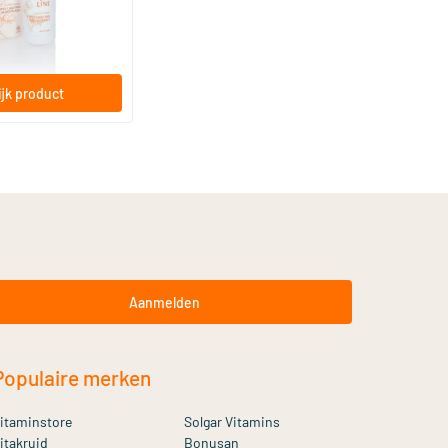
jk product
Aanmelden
Populaire merken
itaminstore
Solgar Vitamins
itakruid
Bonusan