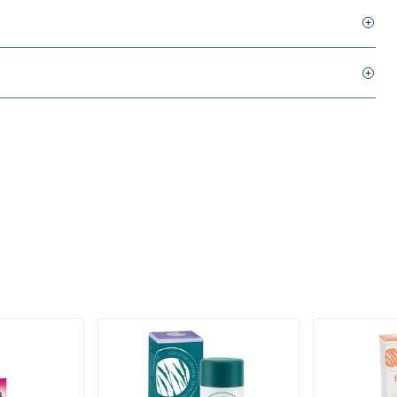
rant
Long Lasting Deodorant
Long Lasting
Flower
50 ml
50 ml