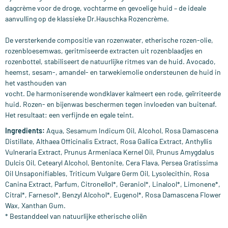
dagcrème voor de droge, vochtarme en gevoelige huid – de ideale
aanvulling op de klassieke Dr.Hauschka Rozencrème.
De versterkende compositie van rozenwater, etherische rozen-olie,
rozenbloesemwas, geritmiseerde extracten uit rozenblaadjes en
rozenbottel, stabiliseert de natuurlijke ritmes van de huid. Avocado,
heemst, sesam-, amandel- en tarwekiemolie ondersteunen de huid in
het vasthouden van
vocht. De harmoniserende wondklaver kalmeert een rode, geïrriteerde
huid. Rozen- en bijenwas beschermen tegen invloeden van buitenaf.
Het resultaat: een verfijnde en egale teint.
Ingredients:
Aqua, Sesamum Indicum Oil, Alcohol, Rosa Damascena
Distillate, Althaea Officinalis Extract, Rosa Gallica Extract, Anthyllis
Vulneraria Extract, Prunus Armeniaca Kernel Oil, Prunus Amygdalus
Dulcis Oil, Cetearyl Alcohol, Bentonite, Cera Flava, Persea Gratissima
Oil Unsaponifiables, Triticum Vulgare Germ Oil, Lysolecithin, Rosa
Canina Extract, Parfum, Citronellol*, Geraniol*, Linalool*, Limonene*,
Citral*, Farnesol*, Benzyl Alcohol*, Eugenol*, Rosa Damascena Flower
Wax, Xanthan Gum.
* Bestanddeel van natuurlijke etherische oliën