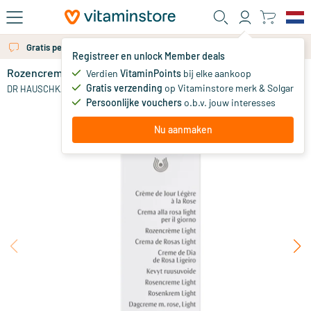
Ga naar de hoofdinhoud
Gratis persoonlijk advies via chat of email
Registreer en unlock Member deals
Rozencreme day cream light mini
op voorraad
Verdien
VitaminPoints
bij elke aankoop
Gratis verzending
op Vitaminstore merk & Solgar
6
.
DR HAUSCHKA
50
Persoonlijke vouchers
o.b.v. jouw interesses
Nu aanmaken