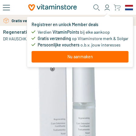
Ga naar de hoofdinhoud
Gratis verzending vanaf 25 euro
Gratis persoonlijk advies via chat of email
Registreer en unlock Member deals
Regeneratie Kuur
op voorraad
Verdien
VitaminPoints
bij elke aankoop
Gratis verzending
op Vitaminstore merk & Solgar
64
.
DR HAUSCHKA
50
Persoonlijke vouchers
o.b.v. jouw interesses
Nu aanmaken