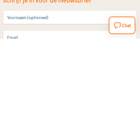
Voornaam (optioneel)
Chat
Email
Aanmelden
Heb je een vraag?
Email
info@vitaminstore.nl
Chat
Reactietijd 1-2 werkdagen
9-17u (indien onl