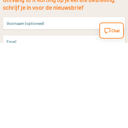
schrijf je in voor de nieuwsbrief
Voornaam (optioneel)
Chat
Email
Aanmelden
Heb je een vraag?
Email
info@vitaminstore.nl
Chat
Reactietijd 1-2 werkdagen
9-17u (indien onl