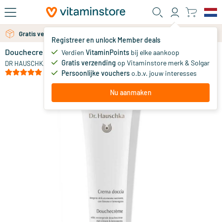
Ga naar de hoofdinhoud
Gratis verzending vanaf 25 euro
Gratis persoonlijk advies via chat of email
Registreer en unlock Member deals
Douchecreme Citroen/Lemongrass
op voorraad
Verdien
VitaminPoints
bij elke aankoop
Gratis verzending
op Vitaminstore merk & Solgar
10
.
DR HAUSCHKA
00
(2)
Persoonlijke vouchers
o.b.v. jouw interesses
Nu aanmaken