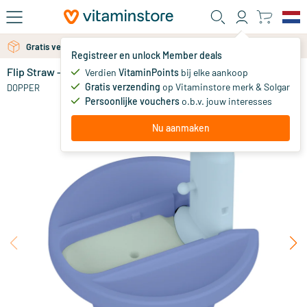
Ga naar de hoofdinhoud
Gratis persoonlijk advies via chat of email
Gratis verzending vanaf 25 euro
Registreer en unlock Member deals
Flip Straw - Seafoam Sorbet
op voorraad
Verdien
VitaminPoints
bij elke aankoop
Gratis verzending
op Vitaminstore merk & Solgar
9
.
DOPPER
95
Persoonlijke vouchers
o.b.v. jouw interesses
NIEUW
Nu aanmaken