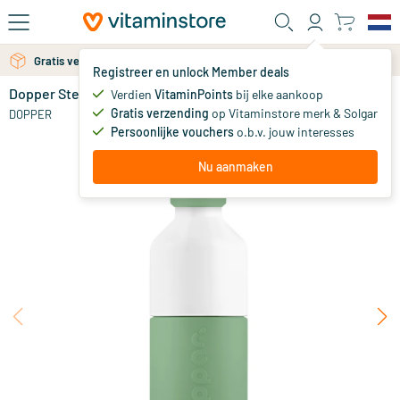
Ga naar de hoofdinhoud
Gratis persoonlijk advies via chat of email
Gratis verzending vanaf 25 euro
Registreer en unlock Member deals
Dopper Steel Fresh Green
op voorraad
Verdien
VitaminPoints
bij elke aankoop
Gratis verzending
op Vitaminstore merk & Solgar
18
.
DOPPER
95
Persoonlijke vouchers
o.b.v. jouw interesses
Nu aanmaken