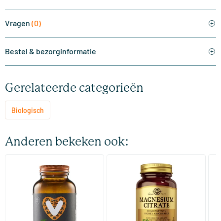
Vragen
(0)
Bestel & bezorginformatie
Gerelateerde categorieën
Biologisch
Anderen bekeken ook:
(510)
(287)
Super Magnesium
Magnesium Citrate
Bi
(Magnesium Citraat)
60/​120 tabletten
60/​120 tabletten
Vitaminstore
Solgar Vitamins
Bi