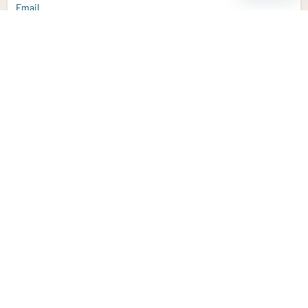
Email
Aanmelden
Heb je een vraag?
Email
info@vitaminstore.nl
Chat
Reactietijd 1-2 werkdagen
9-17u (indien onl
Klantenservice
Contact opnemen