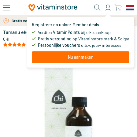
Ga naar de hoofdinhoud
Gratis verzending vanaf 25 euro
Gratis persoonlijk advies via chat of email
Registreer en unlock Member deals
Tamanu eko
op voorraad
Verdien
VitaminPoints
bij elke aankoop
Gratis verzending
op Vitaminstore merk & Solgar
19
.
CHI
50
(1)
Persoonlijke vouchers
o.b.v. jouw interesses
Nu aanmaken