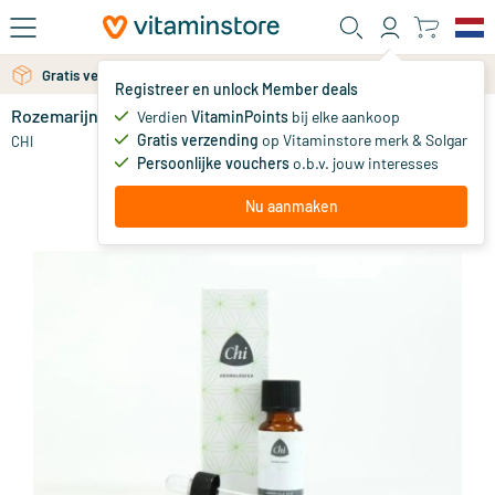
Ga naar de hoofdinhoud
Gratis verzending vanaf 25 euro
Gratis persoonlijk advies via chat of email
Registreer en unlock Member deals
Rozemarijn Spaanse wild
op voorraad
Verdien
VitaminPoints
bij elke aankoop
Gratis verzending
op Vitaminstore merk & Solgar
12
.
CHI
50
vanaf
Persoonlijke vouchers
o.b.v. jouw interesses
Nu aanmaken