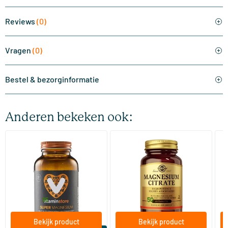
Reviews
(0)
Vragen
(0)
Bestel & bezorginformatie
Anderen bekeken ook:
(510)
(287)
Super Magnesium
Magnesium Citrate
Bi
(Magnesium Citraat)
60/​120 tabletten
60/​120 tabletten
Vitaminstore
Solgar Vitamins
Bi
19
.
16
.
vanaf
vanaf
v
95
50
Bekijk product
Bekijk product