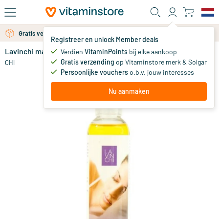
Ga naar de hoofdinhoud
Gratis verzending vanaf 25 euro
Gratis persoonlijk advies via chat of email
Registreer en unlock Member deals
Lavinchi massage olie
op voorraad
Verdien
VitaminPoints
bij elke aankoop
Gratis verzending
op Vitaminstore merk & Solgar
17
.
CHI
50
vanaf
Persoonlijke vouchers
o.b.v. jouw interesses
Nu aanmaken