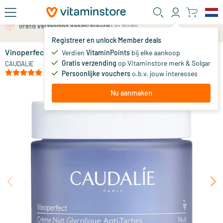
Ga naar de hoofdinhoud
Gratis persoonlijk advies via chat of email
Registreer en unlock Member deals
Vinoperfect Nachtcrème tegen Pigmentvlekken
op voorraad
Verdien
VitaminPoints
bij elke aankoop
Gratis verzending
op Vitaminstore merk & Solgar
37
.
CAUDALIE
50
(1)
Persoonlijke vouchers
o.b.v. jouw interesses
Nu aanmaken