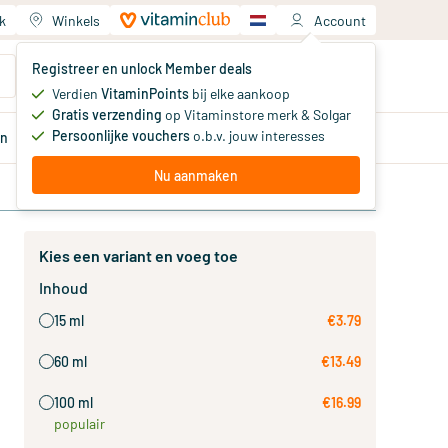
k
Winkels
Account
Jouw winkelwagen
Registreer en unlock Member deals
Je hebt nog geen producten
Verdien
VitaminPoints
bij elke aankoop
Gratis verzending
op Vitaminstore merk & Solgar
Persoonlijke vouchers
o.b.v. jouw interesses
en
Aanbiedingen
Member
deals
Advies
Nu aanmaken
Kies een variant en voeg toe
Inhoud
15 ml
€3.79
60 ml
€13.49
100 ml
€16.99
populair