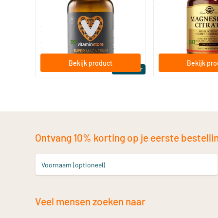
Citraat)
60/​120 tabletten
60/​120 tabletten
Vitaminstore
Solgar Vitamins
19
.
16
.
vanaf
vanaf
95
50
Bekijk product
Bekijk pr
Bestseller
Ontvang 10% korting op je eerste bestelling
Voornaam (optioneel)
Veel mensen zoeken naar