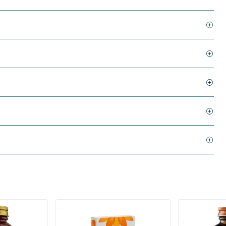
)
(136)
 (Magnesium
Bio-Kult Probiotica
Super D3 Extr