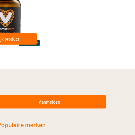
ftgels
jk product
Bestseller
Aanmelden
Populaire merken