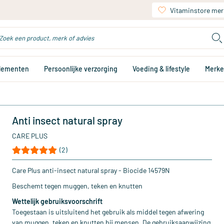
Vitaminstore mer
plementen
Persoonlijke verzorging
Voeding & lifestyle
Merk
Anti insect natural spray
CARE PLUS
(2)
Care Plus anti-insect natural spray - Biocide 14579N
Beschemt tegen muggen, teken en knutten
Wettelijk gebruiksvoorschrift
Toegestaan is uitsluitend het gebruik als middel tegen afwering
van muggen, teken en knutten bij mensen. De gebruiksaanwijzing