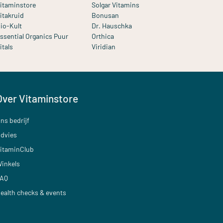
itaminstore
Solgar Vitamins
itakruid
Bonusan
io-Kult
Dr. Hauschka
ssential Organics Puur
Orthica
itals
Viridian
Over Vitaminstore
ns bedrijf
dvies
itaminClub
inkels
AQ
ealth checks & events