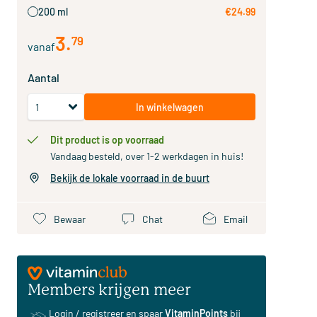
200 ml
€24.99
3
.
79
vanaf
Aantal
In winkelwagen
Dit product is op voorraad
Vandaag besteld, over 1-2 werkdagen in huis!
Bekijk de lokale voorraad in de buurt
Bewaar
Chat
Email
Members krijgen meer
Login / registreer
en spaar
VitaminPoints
bij