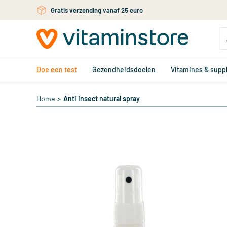
Ga naar de hoofdinhoud
Gratis verzending vanaf 25 euro
Doe een test
Gezondheidsdoelen
Vitamines & sup
Home
>
Anti insect natural spray