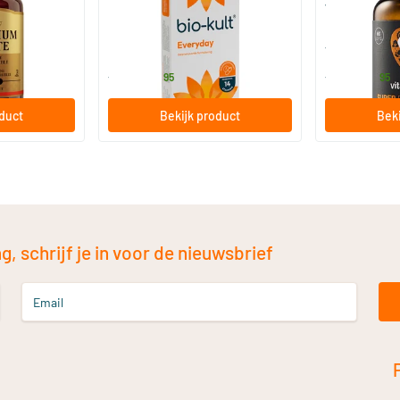
vitamine D
30/​60/​120 capsules
60/​120 so
Bio-Kult
Vitaminstore
13
.
17
.
vanaf
vanaf
95
95
oduct
Bekijk product
Beki
, schrijf je in voor de nieuwsbrief
Email