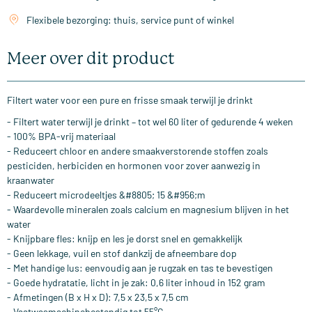
Flexibele bezorging: thuis, service punt of winkel
Meer over dit product
Filtert water voor een pure en frisse smaak terwijl je drinkt
- Filtert water terwijl je drinkt – tot wel 60 liter of gedurende 4 weken
- 100% BPA-vrij materiaal
- Reduceert chloor en andere smaakverstorende stoffen zoals
pesticiden, herbiciden en hormonen voor zover aanwezig in
kraanwater
- Reduceert microdeeltjes &#8805; 15 &#956;m
- Waardevolle mineralen zoals calcium en magnesium blijven in het
water
- Knijpbare fles: knijp en les je dorst snel en gemakkelijk
- Geen lekkage, vuil en stof dankzij de afneembare dop
- Met handige lus: eenvoudig aan je rugzak en tas te bevestigen
- Goede hydratatie, licht in je zak: 0,6 liter inhoud in 152 gram
- Afmetingen (B x H x D): 7,5 x 23,5 x 7,5 cm
- Vaatwasmachinebestendig tot 55°C