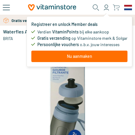
Ga naar de hoofdinhoud
Gratis verzending vanaf 25 euro
Gratis persoonlijk advies via chat of email
Registreer en unlock Member deals
Waterfles Active Donkerblauw
op voorraad
Verdien
VitaminPoints
bij elke aankoop
Gratis verzending
op Vitaminstore merk & Solgar
15
.
BRITA
90
Persoonlijke vouchers
o.b.v. jouw interesses
Nu aanmaken