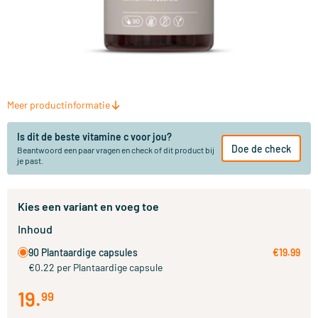
Meer productinformatie
Is dit de beste vitamine c voor jou?
Doe de check
Beantwoord een paar vragen en check of dit product bij
je past.
Kies een variant en voeg toe
Inhoud
90 Plantaardige capsules
€19.99
€0.22 per Plantaardige capsule
19
.
99