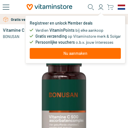
Ga naar de hoofdinhoud
Gratis verzending vanaf 25 euro
Registreer en unlock Member deals
Vitamine C 500 Ascorbatencomplex
op voorraad
Verdien
VitaminPoints
bij elke aankoop
Gratis verzending
op Vitaminstore merk & Solgar
19
.
BONUSAN
99
Persoonlijke vouchers
o.b.v. jouw interesses
Nu aanmaken