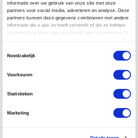
Bestel & bezorginformatie
informatie over uw gebruik van onze site met onze
partners voor social media, adverteren en analyse. Deze
partners kunnen deze gegevens combineren met andere
Gerelateerde categorieën
informatie die u aan ze heeft verstrekt of die ze hebben
verzameld op basis van uw gebruik van hun services. U
Vitamine C
Bonusan vitamine C
Vitamine C plantaardige 
gaat akkoord met onze cookies als u onze website blijft
gebruiken.
Toestemmingsselectie
Noodzakelijk
Anderen bekeken ook:
(4)
Voorkeuren
Vitamine C
Acid free C-1000 SR
Es
Ascorbatenpoeder
250 gram
60/​120 tabletten
Statistieken
Bonusan
Orthica
Vi
49
.
22
.
vanaf
v
99
50
Marketing
Bekijk product
Bekijk product
Details tonen