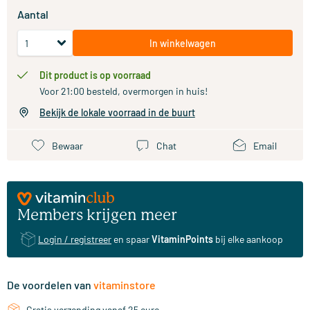
Aantal
In winkelwagen
Dit product is op voorraad
Voor 21:00 besteld, overmorgen in huis!
Bekijk de lokale voorraad in de buurt
Bewaar
Chat
Email
Members krijgen meer
Login / registreer
en spaar
VitaminPoints
bij elke aankoop
De voordelen van
vitaminstore
Gratis verzending vanaf 25 euro