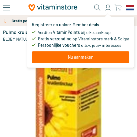
Ga naar de hoofdinhoud
Gratis persoonlijk advies via chat of email
Registreer en unlock Member deals
Pulmo kruidentinctuur suikervrij
op voorraad
Verdien
VitaminPoints
bij elke aankoop
Gratis verzending
op Vitaminstore merk & Solgar
17
.
BLOEM NATUURPRODUCTEN
11
Persoonlijke vouchers
o.b.v. jouw interesses
Nu aanmaken