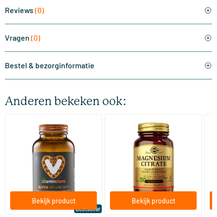
Reviews
(0)
Vragen
(0)
Bestel & bezorginformatie
Anderen bekeken ook:
(510)
(287)
Super Magnesium
Magnesium Citrate
Bi
(Magnesium Citraat)
60/​120 tabletten
60/​120 tabletten
Vitaminstore
Solgar Vitamins
Bi
19
.
16
.
vanaf
vanaf
v
95
50
Bekijk product
Bekijk product
Bestseller