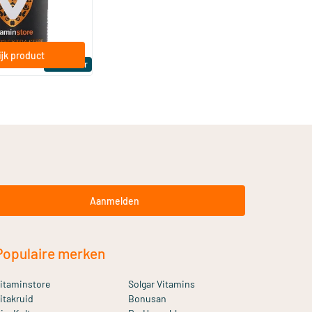
jk product
Bestseller
Aanmelden
Populaire merken
itaminstore
Solgar Vitamins
itakruid
Bonusan