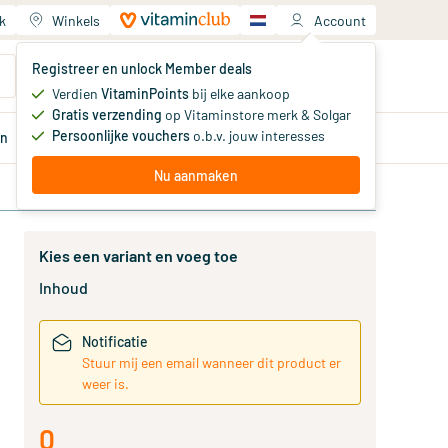
k
Winkels
Account
Jouw winkelwagen
Registreer en unlock Member deals
Je hebt nog geen producten
Verdien
VitaminPoints
bij elke aankoop
Gratis verzending
op Vitaminstore merk & Solgar
Persoonlijke vouchers
o.b.v. jouw interesses
en
Aanbiedingen
Member
deals
Advies
Nu aanmaken
Kies een variant en voeg toe
Inhoud
Notificatie
Stuur mij een email wanneer dit product er
weer is.
0