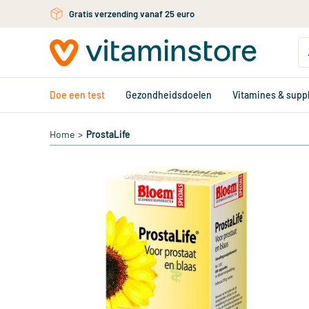
Gratis persoonlijk advies via chat of email
Ga naar de hoofdinhoud
Doe een test
Gezondheidsdoelen
Vitamines & sup
Home
>
ProstaLife