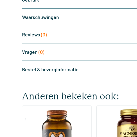
Waarschuwingen
Reviews
(0)
Vragen
(0)
Bestel & bezorginformatie
Anderen bekeken ook:
(510)
(287
Super Magnesium
Magnesium Citrate
Citraat)
60/​120 tabletten
60/​120 tabletten