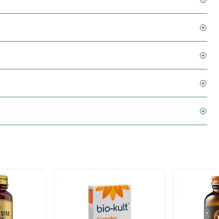
)
(136)
 (Magnesium
Bio-Kult Probiotica
Super D3 Extr
vitamine D
30/​60/​120 capsules
60/​120 so