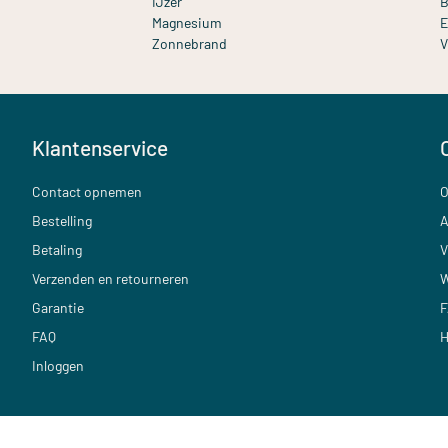
IJzer
B
Magnesium
E
Zonnebrand
V
Klantenservice
Contact opnemen
O
Bestelling
A
Betaling
V
Verzenden en retourneren
W
Garantie
F
FAQ
H
Inloggen