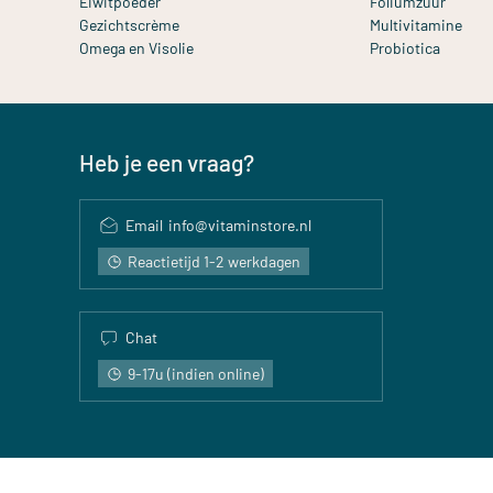
Eiwitpoeder
Foliumzuur
Gezichtscrème
Multivitamine
Omega en Visolie
Probiotica
Heb je een vraag?
Email
info@vitaminstore.nl
Reactietijd 1-2 werkdagen
Chat
9-17u (indien online)