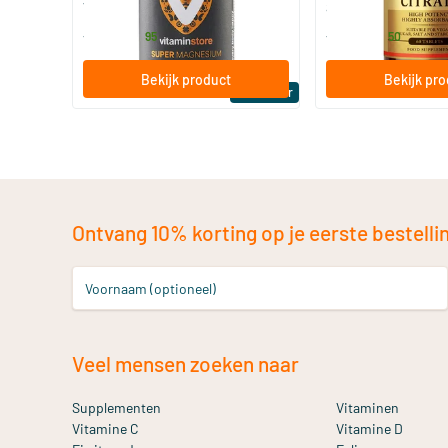
Vitaminstore
Solgar Vitamins
19
.
16
.
vanaf
vanaf
95
50
Bekijk product
Bekijk pr
Bestseller
Ontvang 10% korting op je eerste bestelling
Voornaam (optioneel)
Veel mensen zoeken naar
Supplementen
Vitaminen
Vitamine C
Vitamine D