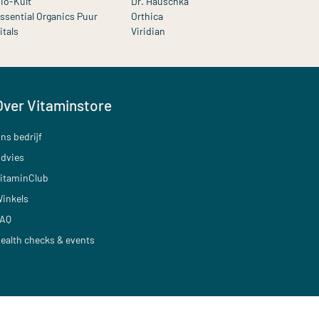
io-Kult
Dr. Hauschka
ssential Organics Puur
Orthica
itals
Viridian
Over Vitaminstore
ns bedrijf
dvies
itaminClub
inkels
AQ
ealth checks & events