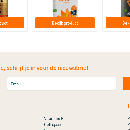
Bio-Kult
Vitaminstore
13
.
17
.
vanaf
vanaf
95
95
oduct
Bekijk product
Beki
, schrijf je in voor de nieuwsbrief
Email
Vitamine B
V
Collageen
V