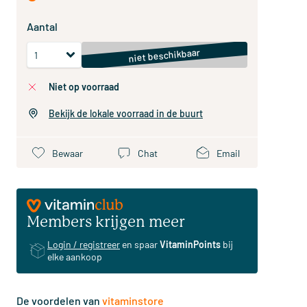
Aantal
niet beschikbaar
niet op voorraad
Bekijk de lokale voorraad in de buurt
Bewaar
Chat
Email
Members krijgen meer
Login / registreer
en spaar
VitaminPoints
bij
elke aankoop
De voordelen van
vitaminstore