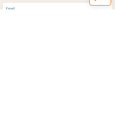
Email
Aanmelden
Heb je een vraag?
Email
info@vitaminstore.nl
Chat
Reactietijd 1-2 werkdagen
9-17u (indien onl
Klantenservice
Contact opnemen