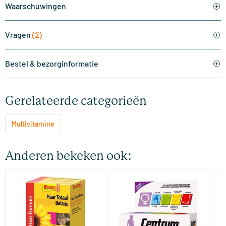
Waarschuwingen
Vragen
(2)
Bestel & bezorginformatie
Gerelateerde categorieën
Multivitamine
Anderen bekeken ook:
(2)
(4)
Haar Totaal Balans
Centrum Women multi voor
Mu
vrouwen
(M
60 tabletten
30/​90 tabletten
Bloem Natuurproducten
Centrum
Vi