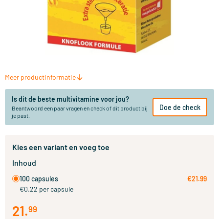
Meer productinformatie
Is dit de beste multivitamine voor jou?
Doe de check
Beantwoord een paar vragen en check of dit product bij
je past.
Kies een variant en voeg toe
Inhoud
100 capsules
€21.99
€0.22 per capsule
21
.
99