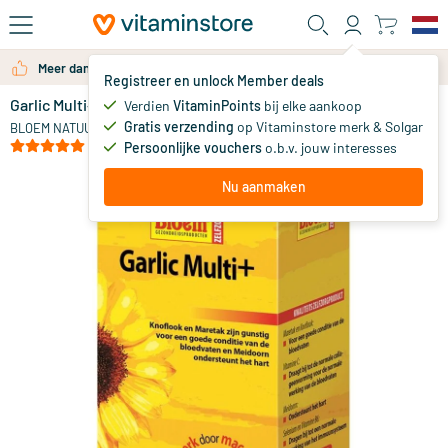
Ga naar de hoofdinhoud
Meer dan 325.000 tevreden klanten per jaar
Registreer en unlock Member deals
Garlic Multi+
op voorraad
Verdien
VitaminPoints
bij elke aankoop
Gratis verzending
op Vitaminstore merk & Solgar
21
.
BLOEM NATUURPRODUCTEN
99
(2)
Persoonlijke vouchers
o.b.v. jouw interesses
Nu aanmaken