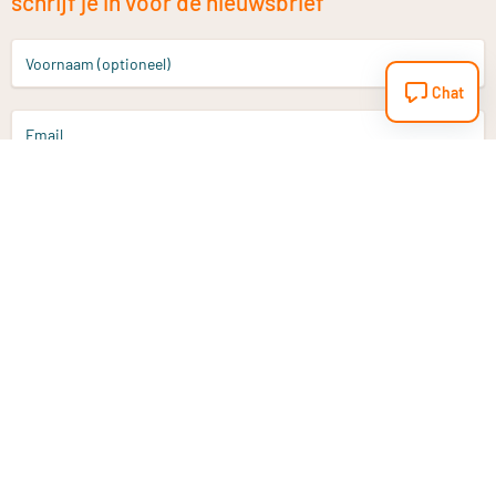
schrijf je in voor de nieuwsbrief
Voornaam (optioneel)
Chat
Email
Aanmelden
Heb je een vraag?
Email
info@vitaminstore.nl
Chat
Reactietijd 1-2 werkdagen
9-17u (indien onl