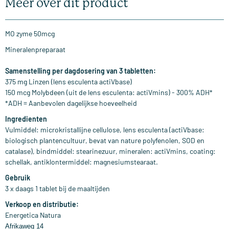
Meer over dit product
MO zyme 50mcg
Mineralenpreparaat
Samenstelling per dagdosering van 3 tabletten:
375 mg Linzen (lens esculenta actiVbase)
150 mcg Molybdeen (uit de lens esculenta: actiVmins) - 300% ADH*
*ADH = Aanbevolen dagelijkse hoeveelheid
Ingredienten
Vulmiddel: microkristallijne cellulose, lens esculenta (actiVbase:
biologisch plantencultuur, bevat van nature polyfenolen, SOD en
catalase), bindmiddel: stearinezuur, mineralen: actiVmins, coating:
schellak, antiklontermiddel: magnesiumstearaat.
Gebruik
3 x daags 1 tablet bij de maaltijden
Verkoop en distributie:
Energetica Natura
Afrikaweg 14