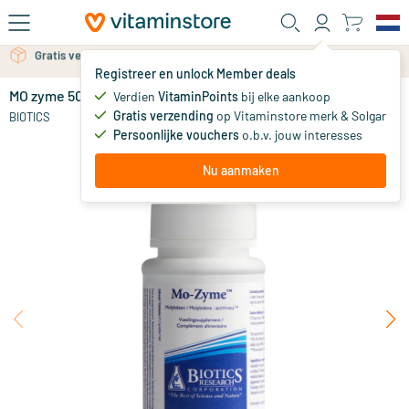
Ga naar de hoofdinhoud
Gratis persoonlijk advies via chat of email
Registreer en unlock Member deals
MO zyme 50 mcg
Verdien
VitaminPoints
bij elke aankoop
0
Gratis verzending
op Vitaminstore merk & Solgar
BIOTICS
Persoonlijke vouchers
o.b.v. jouw interesses
Nu aanmaken