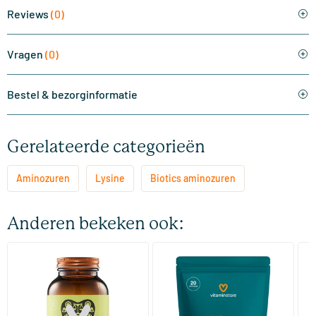
Reviews
(0)
Vragen
(0)
Bestel & bezorginformatie
Gerelateerde categorieën
Aminozuren
Lysine
Biotics aminozuren
Anderen bekeken ook:
(9)
(2)
NAC 600 mg
BCAA
L-
60 Plantaardige capsules
200 gram