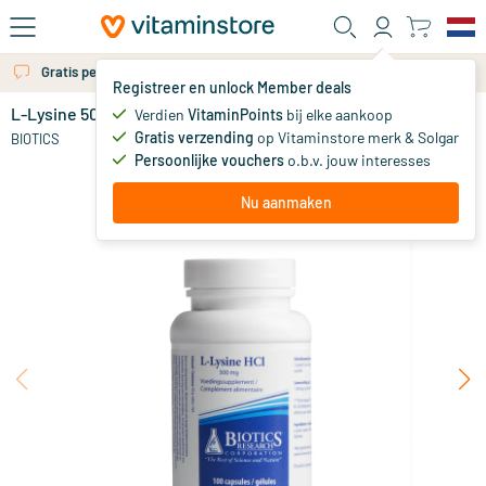
Ga naar de hoofdinhoud
Gratis persoonlijk advies via chat of email
Registreer en unlock Member deals
L-Lysine 500 mg
Verdien
VitaminPoints
bij elke aankoop
0
Gratis verzending
op Vitaminstore merk & Solgar
BIOTICS
Persoonlijke vouchers
o.b.v. jouw interesses
Nu aanmaken