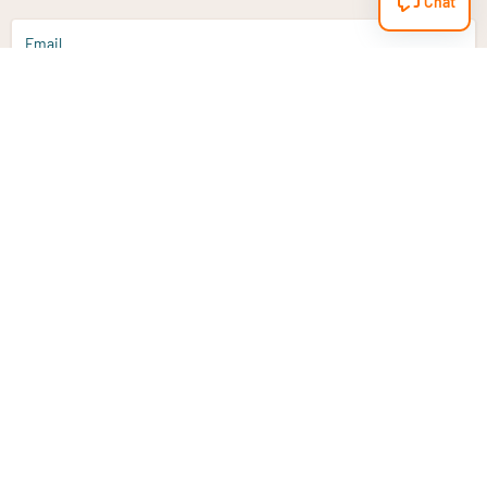
Chat
Email
Aanmelden
Heb je een vraag?
Email
info@vitaminstore.nl
Chat
Reactietijd 1-2 werkdagen
9-17u (indien onl
Klantenservice